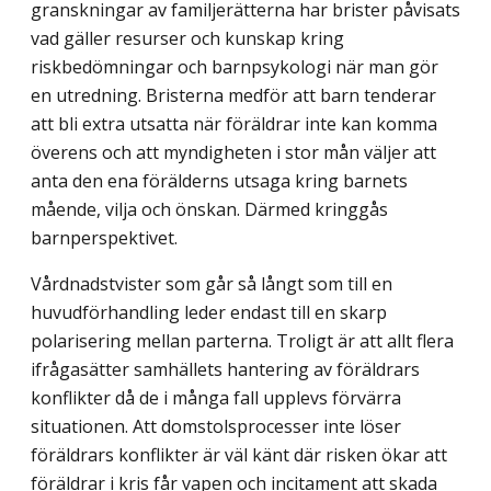
granskningar av familjerätterna har brister påvisats
vad gäller resurser och kunskap kring
riskbedömningar och barnpsykologi när man gör
en utredning. Bristerna medför att barn tenderar
att bli extra utsatta när föräldrar inte kan komma
överens och att myndigheten i stor mån väljer att
anta den ena förälderns utsaga kring barnets
mående, vilja och önskan. Därmed kringgås
barnperspektivet.
Vårdnadstvister som går så långt som till en
huvudförhandling leder endast till en skarp
polarisering mellan parterna. Troligt är att allt flera
ifrågasätter samhällets hantering av föräldrars
konflikter då de i många fall upplevs förvärra
situationen. Att domstolsprocesser inte löser
föräldrars konflikter är väl känt där risken ökar att
föräldrar i kris får vapen och incitament att skada