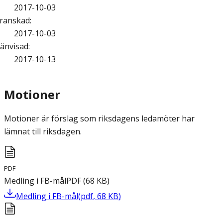
2017-10-03
ranskad
:
2017-10-03
änvisad
:
2017-10-13
Motioner
Motioner är förslag som riksdagens ledamöter har
lämnat till riksdagen.
PDF
Medling i FB-mål
PDF
(
68
KB
)
Medling i FB-mål
(
pdf
,
68
KB
)