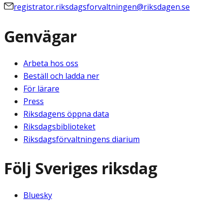
registrator.riksdagsforvaltningen@riksdagen.se
Genvägar
Arbeta hos oss
Beställ och ladda ner
För lärare
Press
Riksdagens öppna data
Riksdagsbiblioteket
Riksdagsförvaltningens diarium
Följ Sveriges riksdag
Bluesky