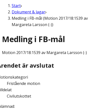
Start
Dokument & lagar
Medling i FB-mål (Motion 2017/18:1539 av
Margareta Larsson (-))
Medling i FB-mål
Motion
2017/18:1539 av Margareta Larsson (-)
Ärendet är avslutat
otionskategori
Fristående motion
illdelat
Civilutskottet
nlämnad
: