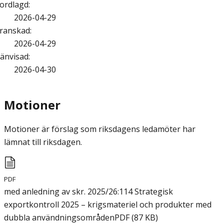
ordlagd
:
2026-04-29
ranskad
:
2026-04-29
änvisad
:
2026-04-30
Motioner
Motioner är förslag som riksdagens ledamöter har
lämnat till riksdagen.
PDF
med anledning av skr. 2025/26:114 Strategisk
exportkontroll 2025 – krigsmateriel och produkter med
dubbla användningsområden
PDF
(
87
KB
)