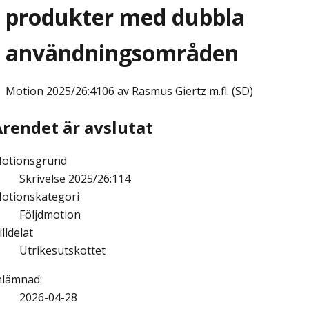
produkter med dubbla
användningsområden
Motion
2025/26:4106 av Rasmus Giertz m.fl. (SD)
Ärendet är avslutat
otionsgrund
Skrivelse 2025/26:114
otionskategori
Följdmotion
illdelat
Utrikesutskottet
nlämnad
:
2026-04-28