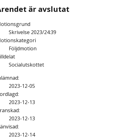
Ärendet är avslutat
otionsgrund
Skrivelse 2023/24:39
otionskategori
Följdmotion
illdelat
Socialutskottet
nlämnad
:
2023-12-05
ordlagd
:
2023-12-13
ranskad
:
2023-12-13
änvisad
:
2023-12-14