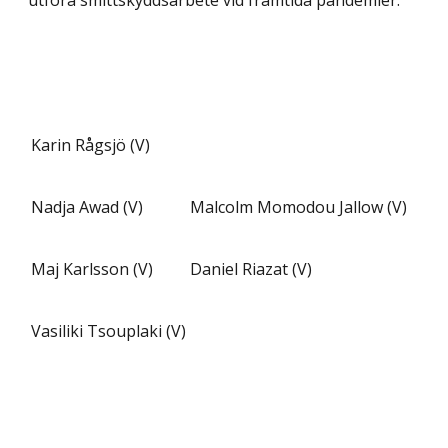
utföra smittskyddsarbete vid framtida pandemier.
Karin Rågsjö (V)
Nadja Awad (V)
Malcolm Momodou Jallow (V)
Maj Karlsson (V)
Daniel Riazat (V)
Vasiliki Tsouplaki (V)