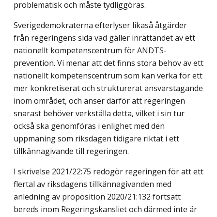
problematisk och måste tydliggöras.
Sverigedemokraterna efterlyser likaså åtgärder
från regeringens sida vad gäller in­rättandet av ett
nationellt kompetenscentrum för ANDTS-
prevention. Vi menar att det finns stora behov av ett
nationellt kompetenscentrum som kan verka för ett
mer konkre­tiserat och strukturerat ansvarstagande
inom området, och anser därför att regeringen
snarast behöver verkställa detta, vilket i sin tur
också ska genomföras i enlighet med den
uppmaning som riksdagen tidigare riktat i ett
tillkännagivande till regeringen.
I skrivelse 2021/22:75 redogör regeringen för att ett
flertal av riksdagens tillkänna­givanden med
anledning av proposition 2020/21:132 fortsatt
bereds inom Regerings­kansliet och därmed inte är