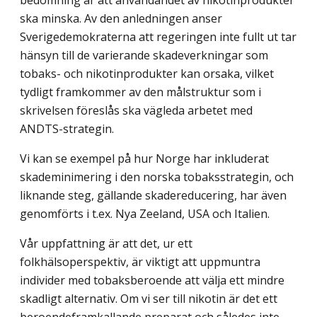
ska minska. Av den anledningen anser
Sverigedemokraterna att reger­ingen inte fullt ut tar
hänsyn till de varierande skadeverkningar som
tobaks- och nikotin­produkter kan orsaka, vilket
tydligt framkommer av den målstruktur som i
skrivelsen föreslås ska vägleda arbetet med
ANDTS-strategin.
Vi kan se exempel på hur Norge har inkluderat
skademinimering i den norska tobaksstrategin, och
liknande steg, gällande skadereducering, har även
genomförts i t.ex. Nya Zeeland, USA och Italien.
Vår uppfattning är att det, ur ett
folkhälsoperspektiv, är viktigt att uppmuntra
individer med tobaksberoende att välja ett mindre
skadligt alternativ. Om vi ser till nikotin är det ett
beroendeframkallande preparat och således inte