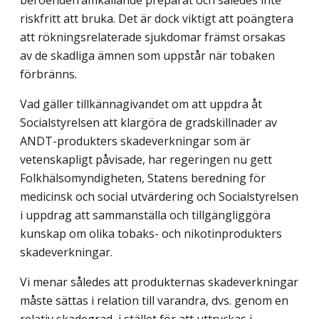
riskfritt att bruka. Det är dock viktigt att poängtera
att rökningsrelaterade sjukdomar främst orsakas
av de skadliga ämnen som uppstår när tobaken
förbränns.
Vad gäller tillkännagivandet om att uppdra åt
Socialstyrelsen att klargöra de grad­skillnader av
ANDT-produkters skadeverkningar som är
vetenskapligt påvisade, har regeringen nu gett
Folkhälsomyndigheten, Statens beredning för
medicinsk och social utvärdering och Socialstyrelsen
i uppdrag att sammanställa och tillgängliggöra
kunskap om olika tobaks- och nikotinprodukters
skadeverkningar.
Vi menar således att produkternas skadeverkningar
måste sättas i relation till varandra, dvs. genom en
relativ skadegrad, i stället för att uttryckas i