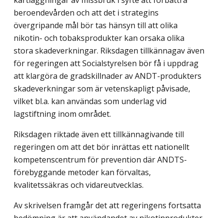
beroendevården och att det i strategins
övergripande mål bör tas hänsyn till att olika
nikotin- och tobaksprodukter kan orsaka olika
stora skadeverkningar. Riksdagen tillkännagav även
för regeringen att Socialstyrelsen bör få i uppdrag
att klargöra de gradskillnader av ANDT-produkters
skadeverkningar som är vetenskapligt påvisade,
vilket bl.a. kan användas som underlag vid
lagstiftning inom området.
Riksdagen riktade även ett tillkännagivande till
regeringen om att det bör inrättas ett nationellt
kompetenscentrum för prevention där ANDTS-
förebyggande metoder kan förvaltas,
kvalitetssäkras och vidareutvecklas.
Av skrivelsen framgår det att regeringens fortsatta
bedömning är att användandet av nikotinprodukter