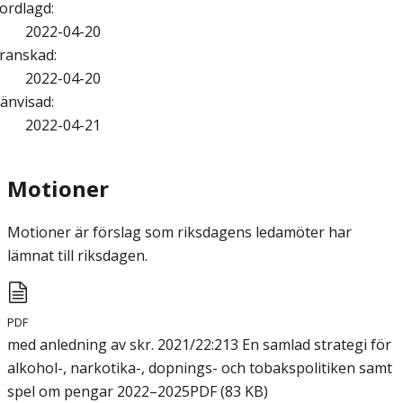
ordlagd
:
2022-04-20
ranskad
:
2022-04-20
änvisad
:
2022-04-21
Motioner
Motioner är förslag som riksdagens ledamöter har
lämnat till riksdagen.
PDF
med anledning av skr. 2021/22:213 En samlad strategi för
alkohol-, narkotika-, dopnings- och tobakspolitiken samt
spel om pengar 2022–2025
PDF
(
83
KB
)