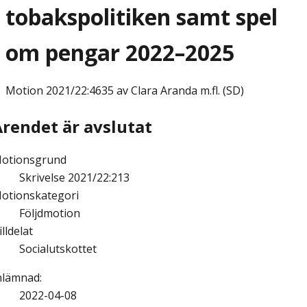
tobakspolitiken samt spel
om pengar 2022–2025
Motion
2021/22:4635 av Clara Aranda m.fl. (SD)
Ärendet är avslutat
otionsgrund
Skrivelse 2021/22:213
otionskategori
Följdmotion
illdelat
Socialutskottet
nlämnad
:
2022-04-08