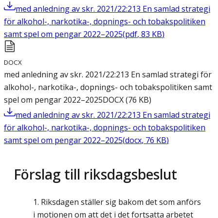
med anledning av skr. 2021/22:213 En samlad strategi
för alkohol-, narkotika-, dopnings- och tobakspolitiken
samt spel om pengar 2022–2025
(
pdf
,
83
KB
)
DOCX
med anledning av skr. 2021/22:213 En samlad strategi för
alkohol-, narkotika-, dopnings- och tobakspolitiken samt
spel om pengar 2022–2025
DOCX
(
76
KB
)
med anledning av skr. 2021/22:213 En samlad strategi
för alkohol-, narkotika-, dopnings- och tobakspolitiken
samt spel om pengar 2022–2025
(
docx
,
76
KB
)
Förslag till riksdagsbeslut
Riksdagen ställer sig bakom det som anförs
i motionen om att det i det fortsatta arbetet