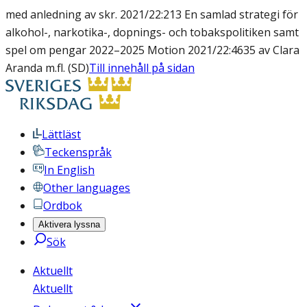
med anledning av skr. 2021/22:213 En samlad strategi för
alkohol-, narkotika-, dopnings- och tobakspolitiken samt
spel om pengar 2022–2025 Motion 2021/22:4635 av Clara
Aranda m.fl. (SD)
Till innehåll på sidan
Lättläst
Teckenspråk
In English
Other languages
Ordbok
Aktivera lyssna
Sök
Aktuellt
Aktuellt