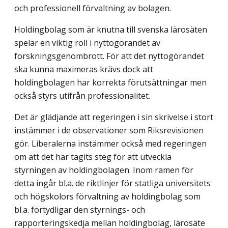
och professionell förvaltning av bo­lagen.
Holdingbolag som är knutna till svenska lärosäten
spelar en viktig roll i nyttogöran­det av
forskningsgenombrott. För att det nyttogörandet
ska kunna maximeras krävs dock att
holdingbolagen har korrekta förutsättningar men
också styrs utifrån professio­nalitet.
Det är glädjande att regeringen i sin skrivelse i stort
instämmer i de observationer som Riksrevisionen
gör. Liberalerna instämmer också med regeringen
om att det har tagits steg för att utveckla
styrningen av holdingbolagen. Inom ramen för
detta ingår bl.a. de riktlinjer för statliga universitets
och högskolors förvaltning av holdingbolag som
bl.a. förtydligar den styrnings- och
rapporteringskedja mellan holdingbolag, läro­säte