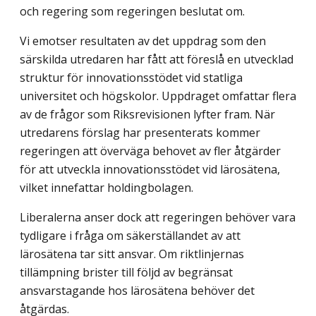
och regering som regeringen beslutat om.
Vi emotser resultaten av det uppdrag som den
särskilda utredaren har fått att föreslå en utvecklad
struktur för innovationsstödet vid statliga
universitet och högskolor. Upp­draget omfattar flera
av de frågor som Riksrevisionen lyfter fram. När
utredarens för­slag har presenterats kommer
regeringen att överväga behovet av fler åtgärder
för att utveckla innovationsstödet vid lärosätena,
vilket innefattar holdingbolagen.
Liberalerna anser dock att regeringen behöver vara
tydligare i fråga om säkerställan­det av att
lärosätena tar sitt ansvar. Om riktlinjernas
tillämpning brister till följd av be­gränsat
ansvarstagande hos lärosätena behöver det
åtgärdas.