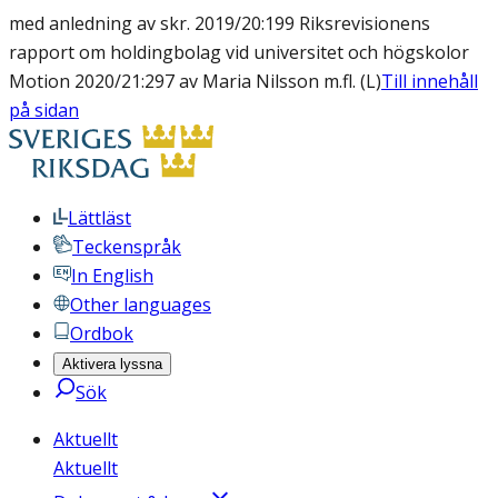
med anledning av skr. 2019/20:199 Riksrevisionens
rapport om holdingbolag vid universitet och högskolor
Motion 2020/21:297 av Maria Nilsson m.fl. (L)
Till innehåll
på sidan
Lättläst
Teckenspråk
In English
Other languages
Ordbok
Aktivera lyssna
Sök
Aktuellt
Aktuellt