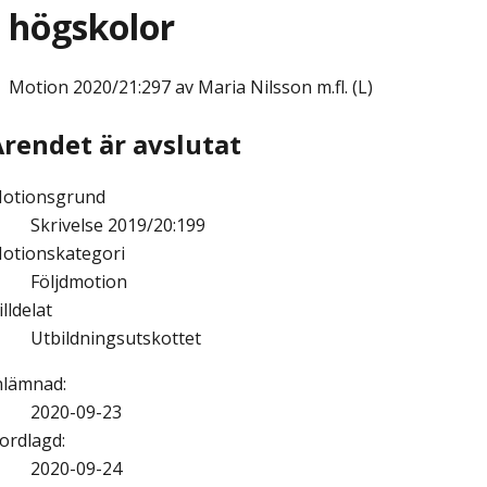
högskolor
Motion
2020/21:297 av Maria Nilsson m.fl. (L)
Ärendet är avslutat
otionsgrund
Skrivelse 2019/20:199
otionskategori
Följdmotion
illdelat
Utbildningsutskottet
nlämnad
:
2020-09-23
ordlagd
:
2020-09-24