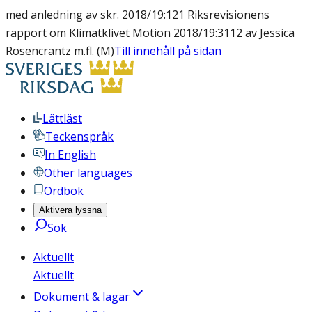
med anledning av skr. 2018/19:121 Riksrevisionens
rapport om Klimatklivet Motion 2018/19:3112 av Jessica
Rosencrantz m.fl. (M)
Till innehåll på sidan
Lättläst
Teckenspråk
In English
Other languages
Ordbok
Aktivera lyssna
Sök
Aktuellt
Aktuellt
Dokument & lagar