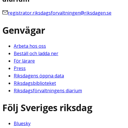
registrator.riksdagsforvaltningen@riksdagen.se
Genvägar
Arbeta hos oss
Beställ och ladda ner
För lärare
Press
Riksdagens öppna data
Riksdagsbiblioteket
Riksdagsförvaltningens diarium
Följ Sveriges riksdag
Bluesky