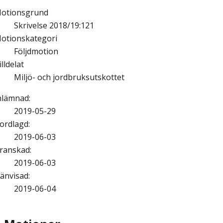
otionsgrund
Skrivelse 2018/19:121
otionskategori
Följdmotion
illdelat
Miljö- och jordbruksutskottet
nlämnad
:
2019-05-29
ordlagd
:
2019-06-03
ranskad
:
2019-06-03
änvisad
:
2019-06-04