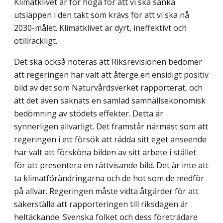
Klimatklivet är för höga för att vi ska sänka
utsläppen i den takt som krävs för att vi ska nå
2030-målet. Klimatklivet är dyrt, ineffektivt och
otillräckligt.
Det ska också noteras att Riksrevisionen bedömer
att regeringen har valt att återge en ensidigt positiv
bild av det som Naturvårdsverket rapporterat, och
att det även saknats en samlad samhällsekonomisk
bedömning av stödets effekter. Detta är
synnerligen allvarligt. Det framstår närmast som att
regeringen i ett försök att rädda sitt eget anseende
har valt att försköna bilden av sitt arbete i stället
för att presentera en rättvisande bild. Det är inte att
ta klimatförändringarna och de hot som de medför
på allvar. Regeringen måste vidta åtgärder för att
säkerställa att rapporteringen till riksdagen är
heltäckande. Svenska folket och dess företrädare