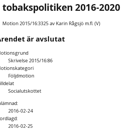
tobakspolitiken 2016-2020
Motion
2015/16:3325 av Karin Rågsjö m.fl. (V)
Ärendet är avslutat
otionsgrund
Skrivelse 2015/16:86
otionskategori
Följdmotion
illdelat
Socialutskottet
nlämnad
:
2016-02-24
ordlagd
:
2016-02-25