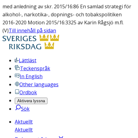
med anledning av skr. 2015/16:86 En samlad strategi för
alkohol-, narkotika-, dopnings- och tobakspolitiken
2016-2020 Motion 2015/16:3325 av Karin Rågsjö m.fl.
(V)
Till innehåll på sidan
Lättläst
Teckenspråk
In English
Other languages
Ordbok
Aktivera lyssna
Sök
Aktuellt
Aktuellt