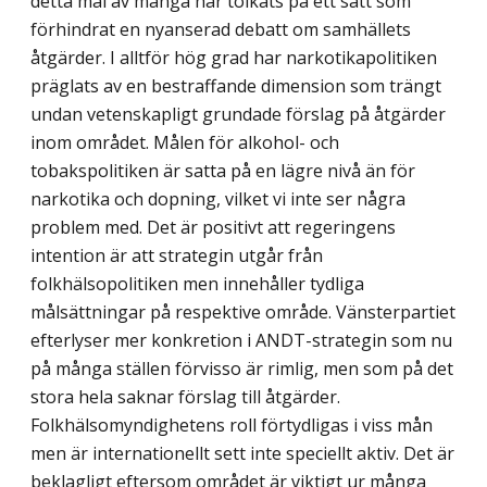
detta mål av många har tolkats på ett sätt som
förhindrat en nyanserad debatt om samhällets
åtgärder. I alltför hög grad har narkotikapolitiken
präglats av en bestraffande dimension som trängt
undan vetenskapligt grundade förslag på åtgärder
inom området. Målen för alkohol- och
tobakspolitiken är satta på en lägre nivå än för
narkotika och dopning, vilket vi inte ser några
problem med. Det är positivt att regeringens
intention är att strategin utgår från
folkhälsopolitiken men innehåller tydliga
målsättningar på respektive område. Vänsterpartiet
efterlyser mer konkretion i ANDT-strategin som nu
på många ställen förvisso är rimlig, men som på det
stora hela saknar förslag till åtgärder.
Folkhälsomyndighetens roll förtydligas i viss mån
men är internationellt sett inte speciellt aktiv. Det är
beklagligt eftersom området är viktigt ur många