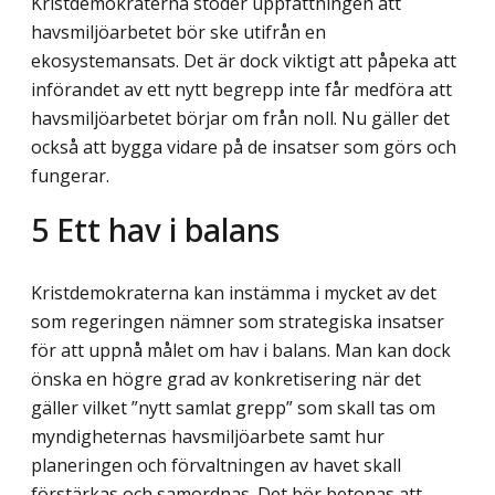
Kristdemokraterna stöder uppfattningen att
havsmiljöarbetet bör ske utifrån en
ekosystemansats. Det är dock viktigt att påpeka att
införandet av ett nytt begrepp inte får medföra att
havsmiljöarbetet börjar om från noll. Nu gäller det
också att bygga vidare på de insatser som görs och
fungerar.
5
Ett hav i balans
Kristdemokraterna kan instämma i mycket av det
som regeringen nämner som strategiska insatser
för att uppnå målet om hav i balans. Man kan dock
önska en högre grad av konkretisering när det
gäller vilket ”nytt samlat grepp” som skall tas om
myndigheternas havsmiljöarbete samt hur
planeringen och förvaltningen av havet skall
förstärkas och samordnas. Det bör betonas att