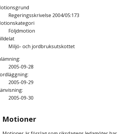
otionsgrund
Regeringsskrivelse 2004/05:173
otionskategori
Följdmotion
illdelat
Miljö- och jordbruksutskottet
nlämning
:
2005-09-28
ordläggning
:
2005-09-29
änvisning
:
2005-09-30
Motioner
Motioner är förslag som riksdagens ledamöter har