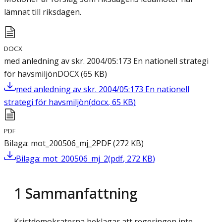
lämnat till riksdagen.
DOCX
med anledning av skr. 2004/05:173 En nationell strategi
för havsmiljön
DOCX
(
65
KB
)
med anledning av skr. 2004/05:173 En nationell
strategi för havsmiljön
(
docx
,
65
KB
)
PDF
Bilaga: mot_200506_mj_2
PDF
(
272
KB
)
Bilaga: mot_200506_mj_2
(
pdf
,
272
KB
)
1
Sammanfattning
Kristdemokraterna beklagar att regeringen inte