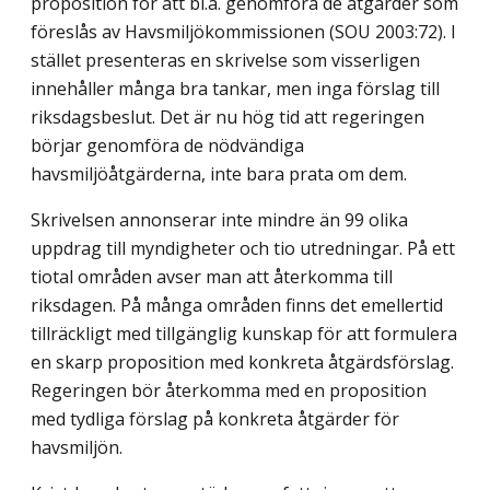
proposition för att bl.a. genomföra de åtgärder som
föreslås av Havsmiljökommissionen (SOU 2003:72). I
stället presenteras en skrivelse som visserligen
innehåller många bra tankar, men inga förslag till
riksdagsbeslut. Det är nu hög tid att regeringen
börjar genomföra de nödvändiga
havsmiljöåtgärderna, inte bara prata om dem.
Skrivelsen annonserar inte mindre än 99 olika
uppdrag till myndigheter och tio utredningar. På ett
tiotal områden avser man att återkomma till
riksdagen. På många områden finns det emellertid
tillräckligt med tillgänglig kunskap för att formulera
en skarp proposition med konkreta åtgärdsförslag.
Regeringen bör återkomma med en proposition
med tydliga förslag på konkreta åtgärder för
havsmiljön.