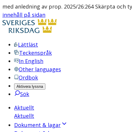
med anledning av prop. 2025/26:264 Skärpta och tyd
innehåll på sidan
Lättläst
Teckenspråk
In English
Other languages
Ordbok
Aktivera lyssna
Sök
Aktuellt
Aktuellt
Dokument & lagar