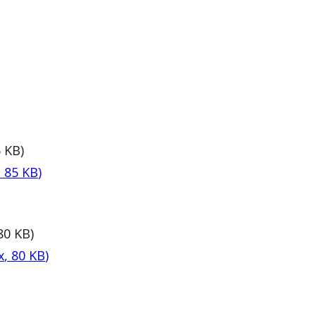
5
KB
)
,
85
KB
)
80
KB
)
x
,
80
KB
)