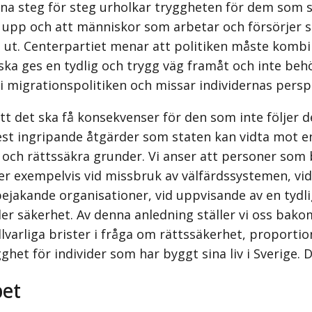
a steg för steg urholkar tryggheten för dem som skö
 upp och att människor som arbetar och försörjer si
as ut. Centerpartiet menar att politiken måste kom
ska ges en tydlig och trygg väg framåt och inte behö
 migrationspolitiken och missar individernas perspek
t det ska få konsekvenser för den som inte följer de
 mest ingripande åtgärder som staten kan vidta mot e
ch rättssäkra grunder. Vi anser att personer som br
äller exempelvis vid missbruk av välfärdssystemen, v
akande organisationer, vid uppvisande av en tydlig o
er säkerhet. Av denna anledning ställer vi oss bak
lvarliga brister i fråga om rättssäkerhet, proportio
et för individer som har byggt sina liv i Sverige. D
pet