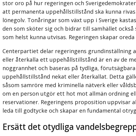
stor oro på hur regeringen och Sverigedemokratern
att permanenta uppehållstillstånd ska kunna rivas
lönegolv. Tonåringar som växt upp i Sverige kast
den som sköter sig och bidrar till samhället också 
som helst kunna utvisas. Regeringen skapar oreda i
Centerpartiet delar regeringens grundinställning at
eller återkalla ett uppehålls­tillstånd är en av de
noggrannhet och baseras på tydliga, förutsägbara o
uppehålls­tillstånd nekat eller återkallat. Detta g
såsom samröre med kriminella nätverk eller våldsbej
om en person utgör ett hot mot allmän ordning ell
reservationer. Regeringens proposition uppvisar al
leda till godtycke och skapar en fundamental otryggh
Ersätt det otydliga vandelsbegrep