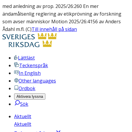
med anledning av prop. 2025/26:260 En mer
ändamålsenlig reglering av etikprövning av forskning
som avser människor Motion 2025/26:4156 av Anders
Ådahl m.fl. (C)
Till innehåll på sidan
Lättläst
Teckenspråk
In English
Other languages
Ordbok
Aktivera lyssna
Sök
Aktuellt
Aktuellt