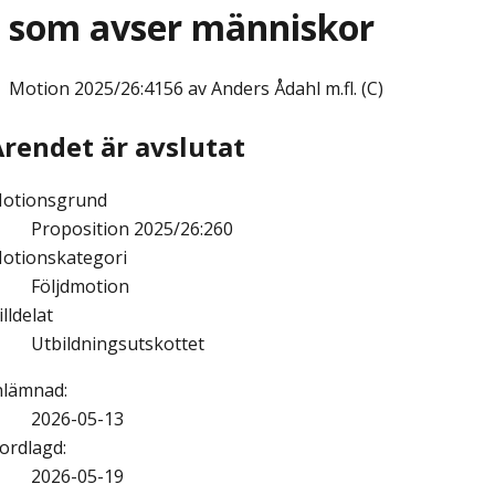
som avser människor
Motion
2025/26:4156 av Anders Ådahl m.fl. (C)
Ärendet är avslutat
otionsgrund
Proposition 2025/26:260
otionskategori
Följdmotion
illdelat
Utbildningsutskottet
nlämnad
:
2026-05-13
ordlagd
:
2026-05-19