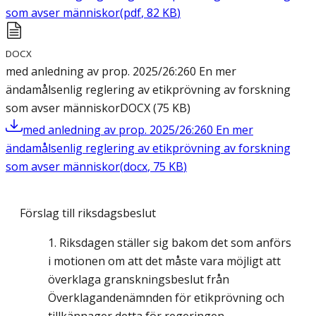
som avser människor
(
pdf
,
82
KB
)
DOCX
med anledning av prop. 2025/26:260 En mer
ändamålsenlig reglering av etikprövning av forskning
som avser människor
DOCX
(
75
KB
)
med anledning av prop. 2025/26:260 En mer
ändamålsenlig reglering av etikprövning av forskning
som avser människor
(
docx
,
75
KB
)
Förslag till riksdagsbeslut
Riksdagen ställer sig bakom det som anförs
i motionen om att det måste vara möjligt att
överklaga granskningsbeslut från
Överklagandenämnden för etikprövning och