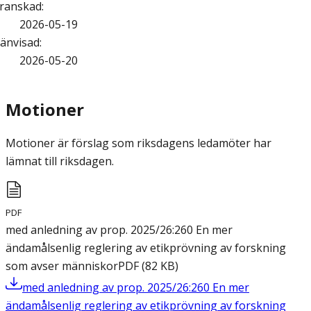
ranskad
:
2026-05-19
änvisad
:
2026-05-20
Motioner
Motioner är förslag som riksdagens ledamöter har
lämnat till riksdagen.
PDF
med anledning av prop. 2025/26:260 En mer
ändamålsenlig reglering av etikprövning av forskning
som avser människor
PDF
(
82
KB
)
med anledning av prop. 2025/26:260 En mer
ändamålsenlig reglering av etikprövning av forskning