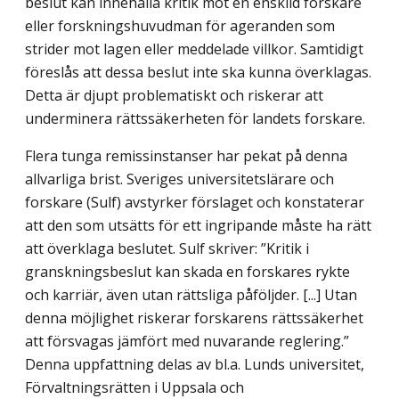
beslut kan innehålla kritik mot en enskild forskare
eller forskningshuvudman för ageranden som
strider mot lagen eller meddelade villkor. Samtidigt
föreslås att dessa beslut inte ska kunna överklagas.
Detta är djupt problematiskt och riskerar att
underminera rättssäkerheten för landets forskare.
Flera tunga remissinstanser har pekat på denna
allvarliga brist. Sveriges universitets­lärare och
forskare (Sulf) avstyrker förslaget och konstaterar
att den som utsätts för ett ingripande måste ha rätt
att överklaga beslutet. Sulf skriver: ”Kritik i
granskningsbeslut kan skada en forskares rykte
och karriär, även utan rättsliga påföljder. [...] Utan
denna möjlighet riskerar forskarens rättssäkerhet
att försvagas jämfört med nuvarande reglering.”
Denna uppfattning delas av bl.a. Lunds universitet,
Förvaltningsrätten i Uppsala och