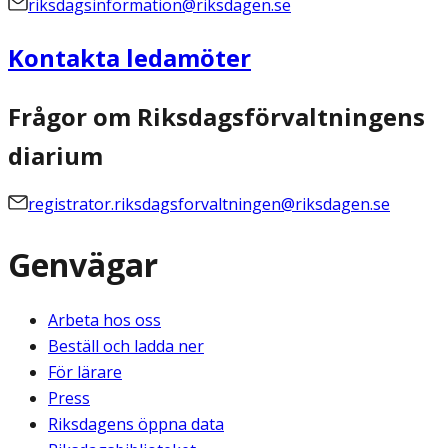
riksdagsinformation@riksdagen.se
Kontakta ledamöter
Frågor om Riksdagsförvaltningens
diarium
registrator.riksdagsforvaltningen@riksdagen.se
Genvägar
Arbeta hos oss
Beställ och ladda ner
För lärare
Press
Riksdagens öppna data