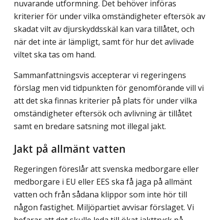
nuvarande utformning. Det behöver införas
kriterier för under vilka omständigheter eftersök av
skadat vilt av djur­skyddsskäl kan vara tillåtet, och
när det inte är lämpligt, samt för hur det avlivade
viltet ska tas om hand.
Sammanfattningsvis accepterar vi regeringens
förslag men vid tidpunkten för genom­förande vill vi
att det ska finnas kriterier på plats för under vilka
omständigheter eftersök och avlivning är tillåtet
samt en bredare satsning mot illegal jakt.
Jakt på allmänt vatten
Regeringen föreslår att svenska medborgare eller
medborgare i EU eller EES ska få jaga på allmänt
vatten och från sådana klippor som inte hör till
någon fastighet. Miljöpartiet avvisar förslaget. Vi
befarar att det skulle leda till ökat jakttryck på