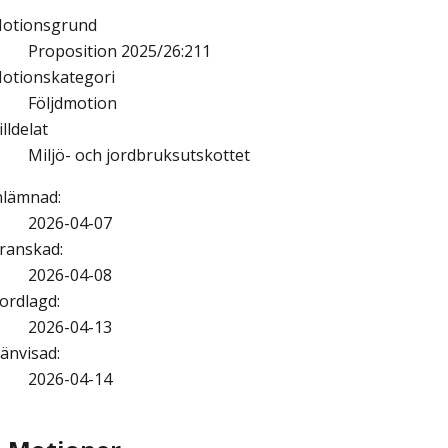
otionsgrund
Proposition 2025/26:211
otionskategori
Följdmotion
illdelat
Miljö- och jordbruksutskottet
nlämnad
:
2026-04-07
ranskad
:
2026-04-08
ordlagd
:
2026-04-13
änvisad
:
2026-04-14