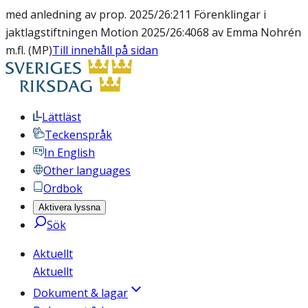
med anledning av prop. 2025/26:211 Förenklingar i
jaktlagstiftningen Motion 2025/26:4068 av Emma Nohrén
m.fl. (MP)
Till innehåll på sidan
Lättläst
Teckenspråk
In English
Other languages
Ordbok
Aktivera lyssna
Sök
Aktuellt
Aktuellt
Dokument & lagar