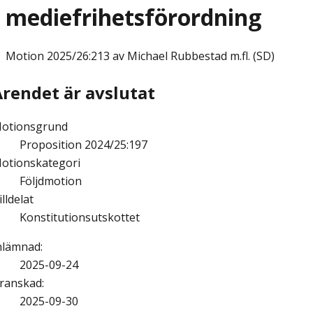
mediefrihetsförordning
Motion
2025/26:213 av Michael Rubbestad m.fl. (SD)
Ärendet är avslutat
otionsgrund
Proposition 2024/25:197
otionskategori
Följdmotion
illdelat
Konstitutionsutskottet
nlämnad
:
2025-09-24
ranskad
:
2025-09-30