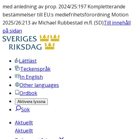
med anledning av prop. 2024/25:197 Kompletterande
bestämmelser till EU:s mediefrihetsförordning Motion
2025/26:213 av Michael Rubbestad m.fl. (SD)
Till innehåll
på sidan
Lättläst
Teckenspråk
In English
Other languages
Ordbok
Aktivera lyssna
Sök
Aktuellt
Aktuellt