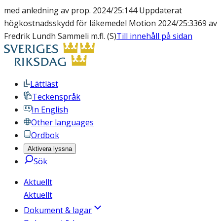
med anledning av prop. 2024/25:144 Uppdaterat
högkostnadsskydd för läkemedel Motion 2024/25:3369 av
Fredrik Lundh Sammeli m.fl. (S)
Till innehåll på sidan
Lättläst
Teckenspråk
In English
Other languages
Ordbok
Aktivera lyssna
Sök
Aktuellt
Aktuellt
Dokument & lagar