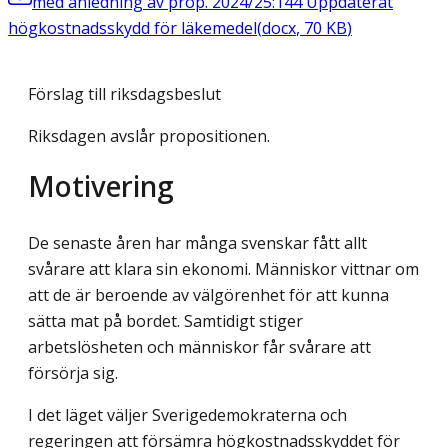
med anledning av prop. 2024/25:144 Uppdaterat
högkostnadsskydd för läkemedel
(
docx
,
70
KB
)
Förslag till riksdagsbeslut
Riksdagen avslår propositionen.
Motivering
De senaste åren har många svenskar fått allt
svårare att klara sin ekonomi. Människor vittnar om
att de är beroende av välgörenhet för att kunna
sätta mat på bordet. Samtidigt stiger
arbetslösheten och människor får svårare att
försörja sig.
I det läget väljer Sverigedemokraterna och
regeringen att försämra högkostnads­skyddet för