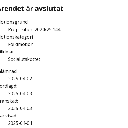
Ärendet är avslutat
otionsgrund
Proposition 2024/25:144
otionskategori
Följdmotion
illdelat
Socialutskottet
nlämnad
:
2025-04-02
ordlagd
:
2025-04-03
ranskad
:
2025-04-03
änvisad
:
2025-04-04