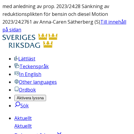
med anledning av prop. 2023/24:28 Sänkning av
reduktionsplikten för bensin och diesel Motion
2023/24:2761 av Anna-Caren Sätherberg (S)
Till innehåll
på sidan
Lättläst
Teckenspråk
In English
Other languages
Ordbok
Aktivera lyssna
Sök
Aktuellt
Aktuellt