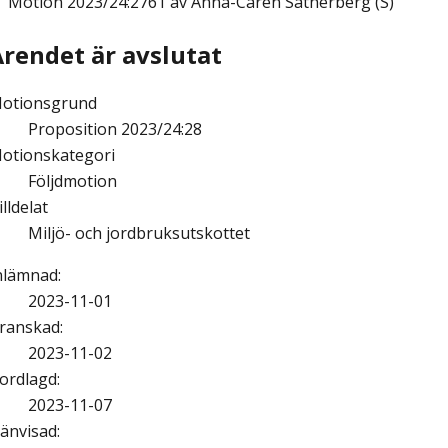
Motion
2023/24:2761 av Anna-Caren Sätherberg (S)
Ärendet är avslutat
otionsgrund
Proposition 2023/24:28
otionskategori
Följdmotion
illdelat
Miljö- och jordbruksutskottet
nlämnad
:
2023-11-01
ranskad
:
2023-11-02
ordlagd
:
2023-11-07
änvisad
: