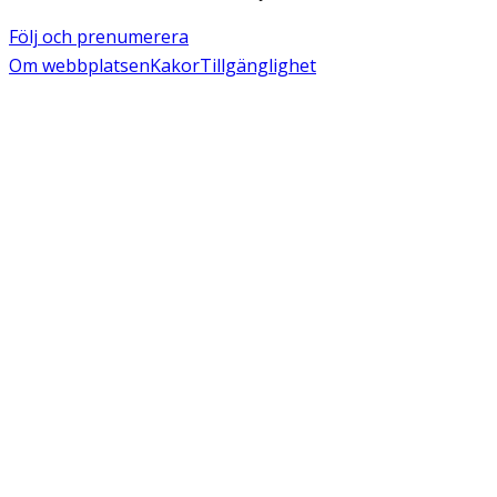
Följ och prenumerera
Om webbplatsen
Kakor
Tillgänglighet