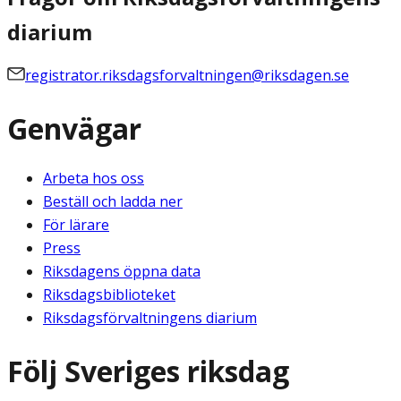
diarium
registrator.riksdagsforvaltningen@riksdagen.se
Genvägar
Arbeta hos oss
Beställ och ladda ner
För lärare
Press
Riksdagens öppna data
Riksdagsbiblioteket
Riksdagsförvaltningens diarium
Följ Sveriges riksdag