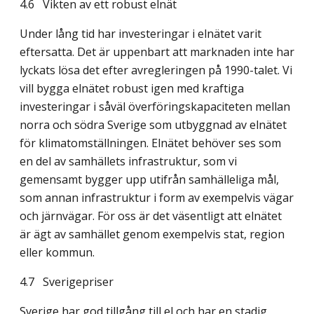
4.6
Vikten av ett robust elnät
Under lång tid har investeringar i elnätet varit
eftersatta. Det är uppenbart att marknaden inte har
lyckats lösa det efter avregleringen på 1990-talet. Vi
vill bygga elnätet robust igen med kraftiga
investeringar i såväl överföringskapaciteten mellan
norra och södra Sverige som utbyggnad av elnätet
för klimatomställningen. Elnätet behöver ses som
en del av samhällets infrastruktur, som vi
gemensamt bygger upp utifrån samhälleliga mål,
som annan infrastruktur i form av exempelvis vägar
och järnvägar. För oss är det väsentligt att elnätet
är ägt av samhället genom exempelvis stat, region
eller kommun.
4.7
Sverigepriser
Sverige har god tillgång till el och har en stadig