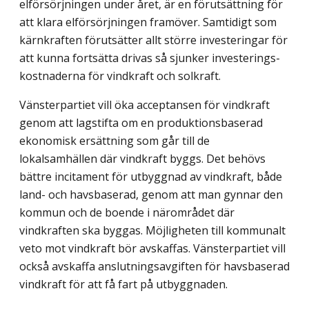
elförsörjningen under året, är en förutsättning för
att klara elförsörjningen framöver. Samtidigt som
kärnkraften förutsätter allt större investeringar för
att kunna fortsätta drivas så sjunker investerings­
kostnaderna för vindkraft och solkraft.
Vänsterpartiet vill öka acceptansen för vindkraft
genom att lagstifta om en produk­tionsbaserad
ekonomisk ersättning som går till de
lokalsamhällen där vindkraft byggs. Det behövs
bättre incitament för utbyggnad av vindkraft, både
land- och havsbaserad, genom att man gynnar den
kommun och de boende i närområdet där
vindkraften ska byggas. Möjligheten till kommunalt
veto mot vindkraft bör avskaffas. Vänsterpartiet vill
också avskaffa anslutningsavgiften för havsbaserad
vindkraft för att få fart på utbyggnaden.