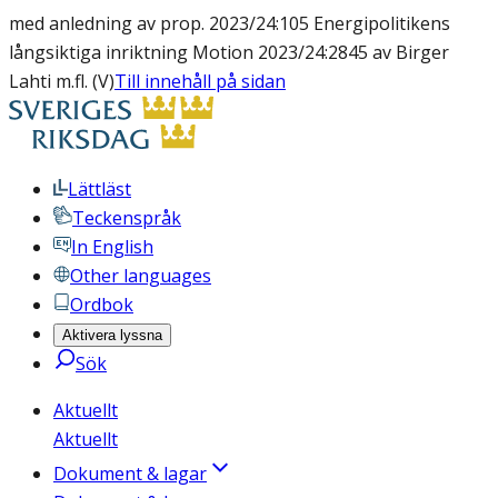
med anledning av prop. 2023/24:105 Energipolitikens
långsiktiga inriktning Motion 2023/24:2845 av Birger
Lahti m.fl. (V)
Till innehåll på sidan
Lättläst
Teckenspråk
In English
Other languages
Ordbok
Aktivera lyssna
Sök
Aktuellt
Aktuellt
Dokument & lagar