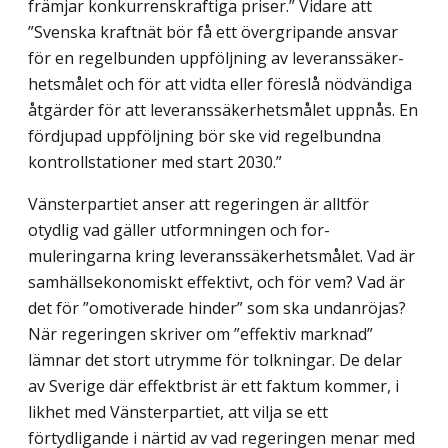
främjar konkurrenskraftiga priser.” Vidare att
”Svenska kraftnät bör få ett övergripande ansvar
för en regelbunden uppföljning av leveranssäker­
hetsmålet och för att vidta eller föreslå nödvändiga
åtgärder för att leveranssäkerhets­målet uppnås. En
fördjupad uppföljning bör ske vid regelbundna
kontrollstationer med start 2030.”
Vänsterpartiet anser att regeringen är alltför
otydlig vad gäller utformningen och for­
muleringarna kring leveranssäkerhetsmålet. Vad är
samhällsekonomiskt effektivt, och för vem? Vad är
det för ”omotiverade hinder” som ska undanröjas?
När regeringen skriver om ”effektiv marknad”
lämnar det stort utrymme för tolkningar. De delar
av Sverige där effektbrist är ett faktum kommer, i
likhet med Vänsterpartiet, att vilja se ett
förtydligande i närtid av vad regeringen menar med