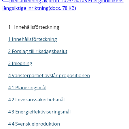
med anledning av prop. 2023/24:105 Energipolitikens
långsiktiga inriktning
(
docx
,
78
KB
)
1 Innehållsförteckning
1 Innehållsförteckning
2 Förslag till riksdagsbeslut
3 Inledning
4 Vänsterpartiet avslår propositionen
4.1 Planeringsmål
4.2 Leveranssäkerhetsmål
4.3 Energieffektiviseringsmål
4.4 Svensk elproduktion