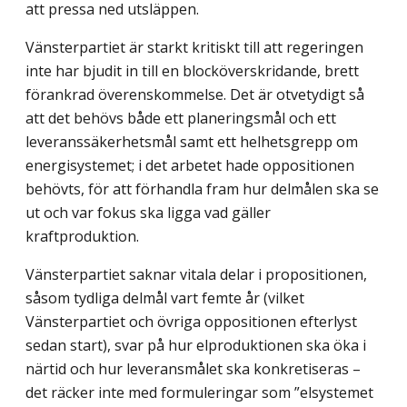
att pressa ned utsläppen.
Vänsterpartiet är starkt kritiskt till att regeringen
inte har bjudit in till en blocköver­skridande, brett
förankrad överenskommelse. Det är otvetydigt så
att det behövs både ett planeringsmål och ett
leveranssäkerhetsmål samt ett helhetsgrepp om
energisystemet; i det arbetet hade oppositionen
behövts, för att förhandla fram hur delmålen ska se
ut och var fokus ska ligga vad gäller
kraftproduktion.
Vänsterpartiet saknar vitala delar i propositionen,
såsom tydliga delmål vart femte år (vilket
Vänsterpartiet och övriga oppositionen efterlyst
sedan start), svar på hur elproduk­tionen ska öka i
närtid och hur leveransmålet ska konkretiseras –
det räcker inte med for­muleringar som ”elsystemet