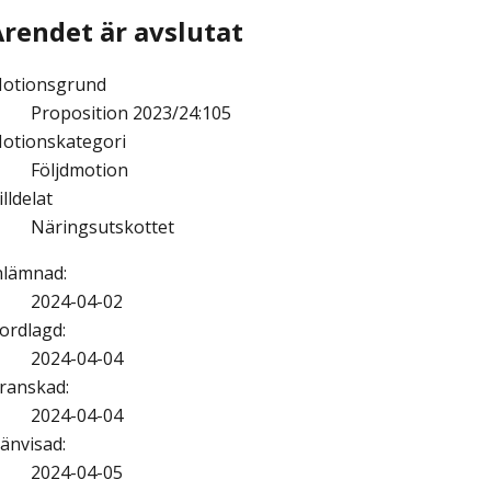
Ärendet är avslutat
otionsgrund
Proposition 2023/24:105
otionskategori
Följdmotion
illdelat
Näringsutskottet
nlämnad
:
2024-04-02
ordlagd
:
2024-04-04
ranskad
:
2024-04-04
änvisad
:
2024-04-05