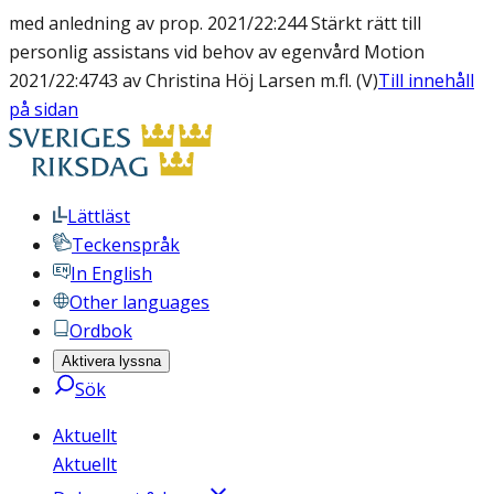
med anledning av prop. 2021/22:244 Stärkt rätt till
personlig assistans vid behov av egenvård Motion
2021/22:4743 av Christina Höj Larsen m.fl. (V)
Till innehåll
på sidan
Lättläst
Teckenspråk
In English
Other languages
Ordbok
Aktivera lyssna
Sök
Aktuellt
Aktuellt