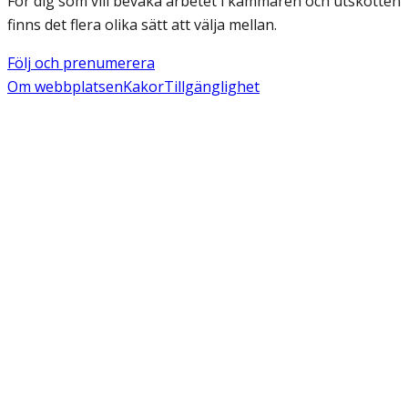
För dig som vill bevaka arbetet i kammaren och utskotten
finns det flera olika sätt att välja mellan.
Följ och prenumerera
Om webbplatsen
Kakor
Tillgänglighet