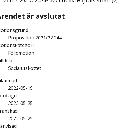
Motion
2021/22:4743 av Christina Höj Larsen m.fl. (V)
Ärendet är avslutat
otionsgrund
Proposition 2021/22:244
otionskategori
Följdmotion
illdelat
Socialutskottet
nlämnad
:
2022-05-19
ordlagd
:
2022-05-25
ranskad
:
2022-05-25
änvisad
: