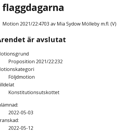
flaggdagarna
Motion
2021/22:4703 av Mia Sydow Mölleby m.fl. (V)
Ärendet är avslutat
otionsgrund
Proposition 2021/22:232
otionskategori
Följdmotion
illdelat
Konstitutionsutskottet
nlämnad
:
2022-05-03
ranskad
:
2022-05-12