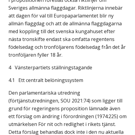
I propositionen föreslås också riktlinjer om
Sveriges allmänna flaggdagar. Riktlinjer­na innebär
att dagen för val till Europaparlamentet blir ny
allmän flaggdag och att de allmänna flaggdagarna
med koppling till det svenska kungahuset efter
nästa tronskifte endast ska omfatta regentens
födelsedag och tronföljarens födelsedag från det år
tron­följaren fyller 18 år.
4 Vänsterpartiets ställningstagande
4.1 Ett centralt belöningssystem
Den parlamentariska utredning
(förtjänstutredningen, SOU 2021:74) som ligger till
grund för regeringens proposition lämnade även
ett förslag om ändring i förordningen (1974:225) om
utmärkelsen För nit och redlighet i rikets tjänst.
Detta förslag behandlas dock inte i den nu aktuella