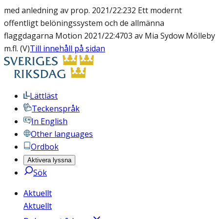
med anledning av prop. 2021/22:232 Ett modernt
offentligt belöningssystem och de allmänna
flaggdagarna Motion 2021/22:4703 av Mia Sydow Mölleby
m.fl. (V)
Till innehåll på sidan
Lättläst
Teckenspråk
In English
Other languages
Ordbok
Aktivera lyssna
Sök
Aktuellt
Aktuellt