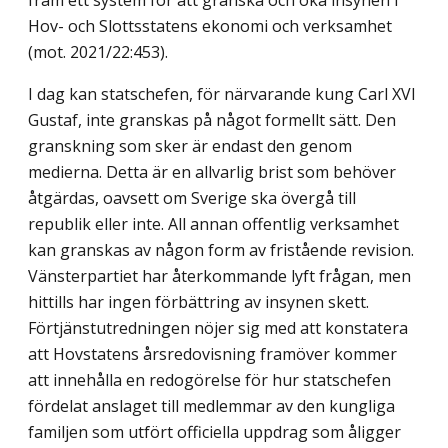
fram ett system för att granska och öka insynen i
Hov- och Slottsstatens ekonomi och verksamhet
(mot. 2021/22:453).
I dag kan statschefen, för närvarande kung Carl XVI
Gustaf, inte granskas på något formellt sätt. Den
granskning som sker är endast den genom
medierna. Detta är en allvarlig brist som behöver
åtgärdas, oavsett om Sverige ska övergå till
republik eller inte. All annan offentlig verksamhet
kan granskas av någon form av fristående revision.
Vänsterpartiet har återkommande lyft frågan, men
hittills har ingen förbättring av in­synen skett.
Förtjänstutredningen nöjer sig med att konstatera
att Hovstatens årsredo­visning framöver kommer
att innehålla en redogörelse för hur statschefen
fördelat anslaget till medlemmar av den kungliga
familjen som utfört officiella uppdrag som åligger