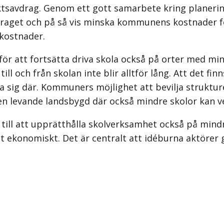
iktsavdrag. Genom ett gott samarbete kring planeri
aget och på så vis minska kommunens kostnader f
kostnader.
s för att fortsätta driva skola också på orter med m
till och från skolan inte blir alltför lång. Att det f
ta sig där. Kommuners möjlighet att bevilja strukture
 en levande landsbygd där också mindre skolor kan v
till att upprätthålla skolverksamhet också på mind
 ekonomiskt. Det är centralt att idéburna aktörer 