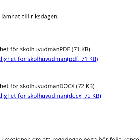
lämnat till riksdagen.
ghet för skolhuvudmän
PDF
(
71
KB
)
rdighet för skolhuvudmän
(
pdf
,
71
KB
)
ghet för skolhuvudmän
DOCX
(
72
KB
)
rdighet för skolhuvudmän
(
docx
,
72
KB
)
 i motionen om att regeringen noga bör följa konse