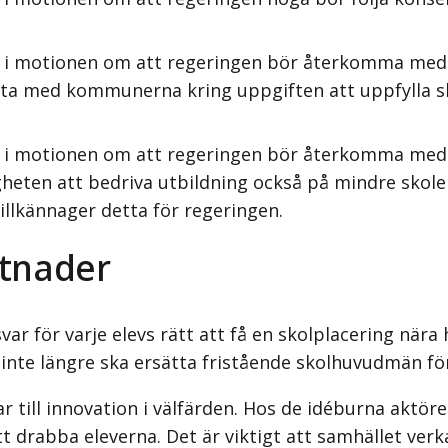
 i motionen om att regeringen bör återkomma med f
eta med kommunerna kring uppgiften att uppfylla sk
s i motionen om att regeringen bör återkomma med 
igheten att bedriva utbildning också på mindre skol
lkännager detta för regeringen.
tnader
ar för varje elevs rätt att få en skol­placering när
 inte längre ska ersätta fristående skolhuvudmän 
r till innovation i välfärden. Hos de idéburna aktöre
 drabba eleverna. Det är viktigt att samhället verk