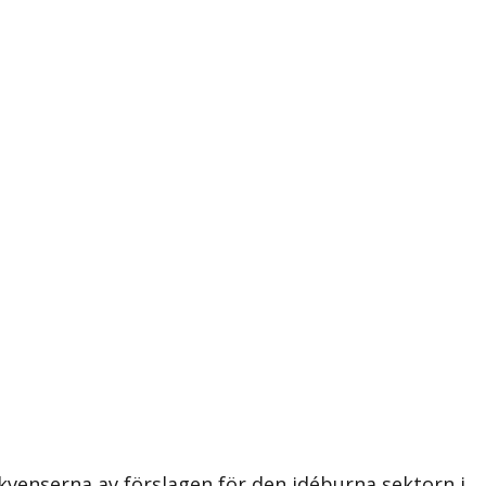
kvenserna av förslagen för den idéburna sektorn i