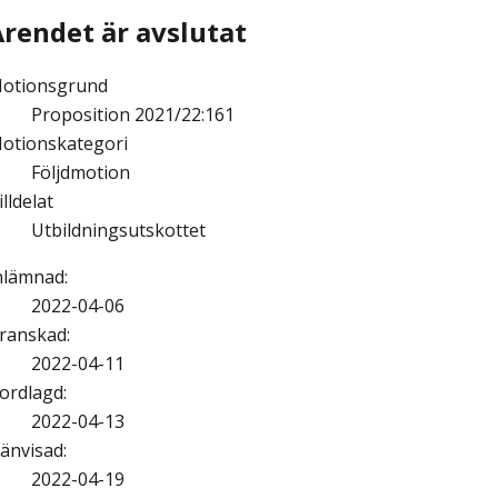
Ärendet är avslutat
otionsgrund
Proposition 2021/22:161
otionskategori
Följdmotion
illdelat
Utbildningsutskottet
nlämnad
:
2022-04-06
ranskad
:
2022-04-11
ordlagd
:
2022-04-13
änvisad
:
2022-04-19