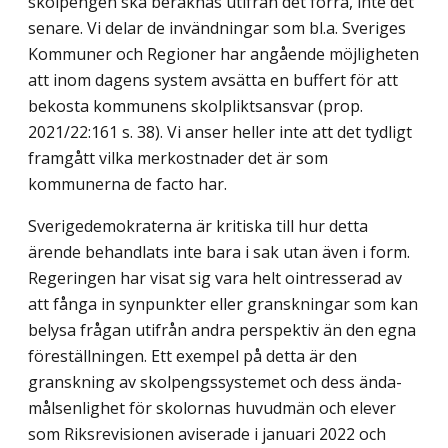
skolpengen ska beräknas utifrån det förra, inte det
senare. Vi delar de invändningar som bl.a. Sveriges
Kommuner och Regioner har angående möjligheten
att inom dagens system avsätta en buffert för att
bekosta kommunens skolpliktsansvar (prop.
2021/22:161 s. 38). Vi anser heller inte att det tydligt
framgått vilka merkostnader det är som
kommunerna de facto har.
Sverigedemokraterna är kritiska till hur detta
ärende behandlats inte bara i sak utan även i form.
Regeringen har visat sig vara helt ointresserad av
att fånga in synpunkter eller granskningar som kan
belysa frågan utifrån andra perspektiv än den egna
föreställ­ningen. Ett exempel på detta är den
granskning av skolpengssystemet och dess ända­
målsenlighet för skolornas huvudmän och elever
som Riksrevisionen aviserade i januari 2022 och