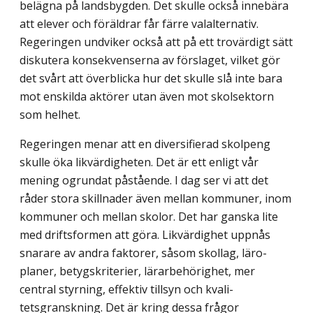
belägna på landsbygden. Det skulle också innebära
att elever och föräldrar får färre valalternativ.
Regeringen undviker också att på ett trovärdigt sätt
diskutera konsekven­serna av förslaget, vilket gör
det svårt att överblicka hur det skulle slå inte bara
mot enskilda aktörer utan även mot skolsektorn
som helhet.
Regeringen menar att en diversifierad skolpeng
skulle öka likvärdigheten. Det är ett enligt vår
mening ogrundat påstående. I dag ser vi att det
råder stora skillnader även mellan kommuner, inom
kommuner och mellan skolor. Det har ganska lite
med drifts­formen att göra. Likvärdighet uppnås
snarare av andra faktorer, såsom skollag, läro­
planer, betygskriterier, lärarbehörighet, mer
central styrning, effektiv tillsyn och kvali­
tetsgranskning. Det är kring dessa frågor