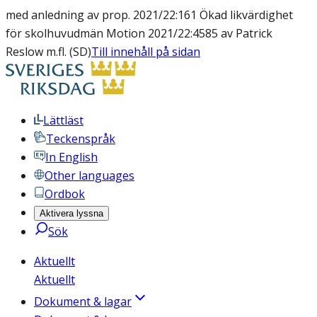
med anledning av prop. 2021/22:161 Ökad likvärdighet
för skolhuvudmän Motion 2021/22:4585 av Patrick
Reslow m.fl. (SD)
Till innehåll på sidan
Lättläst
Teckenspråk
In English
Other languages
Ordbok
Aktivera lyssna
Sök
Aktuellt
Aktuellt
Dokument & lagar