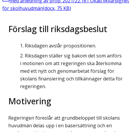
med anledning av prop. 2021/22:161 Ökad likvärdighet
för skolhuvudmän
(
docx
,
75
KB
)
Förslag till riksdagsbeslut
Riksdagen avslår propositionen.
Riksdagen ställer sig bakom det som anförs
i motionen om att regeringen ska återkomma
med ett nytt och genomarbetat förslag för
skolans finansiering och tillkännager detta för
regeringen.
Motivering
Regeringen föreslår att grundbeloppet till skolans
huvudmän delas upp i en basersätt­ning och en