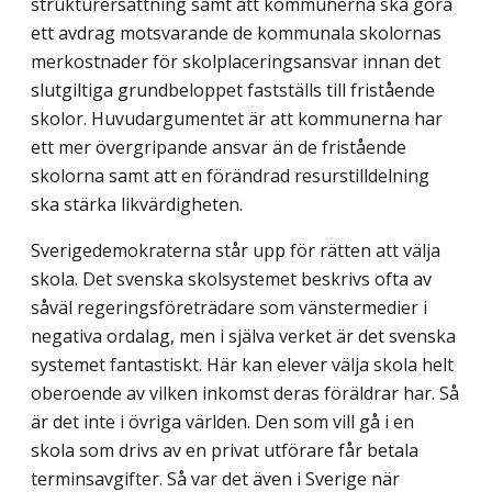
strukturersättning samt att kommunerna ska göra
ett avdrag motsvarande de kommunala skolornas
merkostnader för skolplaceringsansvar innan det
slutgiltiga grund­beloppet fastställs till fristående
skolor. Huvudargumentet är att kommunerna har
ett mer övergripande ansvar än de fristående
skolorna samt att en förändrad resurstilldel­ning
ska stärka likvärdigheten.
Sverigedemokraterna står upp för rätten att välja
skola. Det svenska skolsystemet beskrivs ofta av
såväl regeringsföreträdare som vänstermedier i
negativa ordalag, men i själva verket är det svenska
systemet fantastiskt. Här kan elever välja skola helt
obero­ende av vilken inkomst deras föräldrar har. Så
är det inte i övriga världen. Den som vill gå i en
skola som drivs av en privat utförare får betala
terminsavgifter. Så var det även i Sverige när