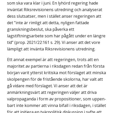
som ska vara klar i juni. En lyhörd regering hade
inväntat Riksrevisionens utredning och analyserat
dess slutsatser, men i stället anser regeringen att
det ”inte är rimligt att detta, nyligen fattade
granskningsbeslut, ska påverka ett
lagstiftningsarbete som har pågått under en längre
tid” (prop. 2021/22:161 s. 29). Vi anser att det vore
lämp­ligt att invänta Riksrevisionens utredning.
Ett annat exempel är att regeringen, trots att en
majoritet av partierna i riksdagen redan från första
början varit ytterst kritiska mot förslaget att minska
skolpengen för de fristående skolorna, har valt att
gå vidare med förslaget. Vi anser att det är
anmärknings­värt att regeringen väljer att driva
valpropaganda i form av propositioner, som uppen­
bart inte kommer att vinna bifall i riksdagen, i stället
för att initiera en tvärpolitisk diskussion i syfte att