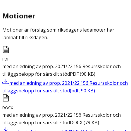
Motioner
Motioner är förslag som riksdagens ledamöter har
lämnat till riksdagen.
PDF
med anledning av prop. 2021/22:156 Resursskolor och
tilläggsbelopp för särskilt stöd
PDF
(
90
KB
)
med anledning av prop. 2021/22:156 Resursskolor och
tilläggsbelopp för särskilt stöd
(
pdf
,
90
KB
)
DOCX
med anledning av prop. 2021/22:156 Resursskolor och
tilläggsbelopp för särskilt stöd
DOCX
(
79
KB
)