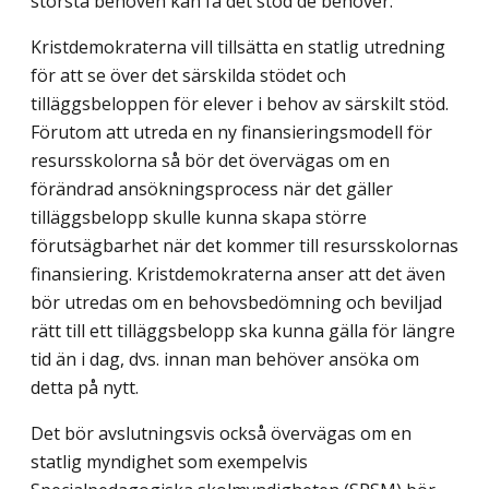
största behoven kan få det stöd de behöver.
Kristdemokraterna vill tillsätta en statlig utredning
för att se över det särskilda stödet och
tilläggsbeloppen för elever i behov av särskilt stöd.
Förutom att utreda en ny finansieringsmodell för
resursskolorna så bör det övervägas om en
förändrad ansökningsprocess när det gäller
tilläggsbelopp skulle kunna skapa större
förutsägbarhet när det kommer till resursskolornas
finansiering. Kristdemokraterna anser att det även
bör utredas om en behovsbedömning och beviljad
rätt till ett tilläggsbelopp ska kunna gälla för längre
tid än i dag, dvs. innan man behöver ansöka om
detta på nytt.
Det bör avslutningsvis också övervägas om en
statlig myndighet som exempelvis