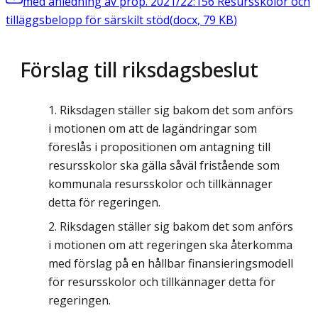
med anledning av prop. 2021/22:156 Resursskolor och
tilläggsbelopp för särskilt stöd
(
docx
,
79
KB
)
Förslag till riksdagsbeslut
Riksdagen ställer sig bakom det som anförs
i motionen om att de lagändringar som
föreslås i propositionen om antagning till
resursskolor ska gälla såväl fristående som
kommunala resursskolor och tillkännager
detta för regeringen.
Riksdagen ställer sig bakom det som anförs
i motionen om att regeringen ska återkomma
med förslag på en hållbar finansieringsmodell
för resursskolor och tillkännager detta för
regeringen.