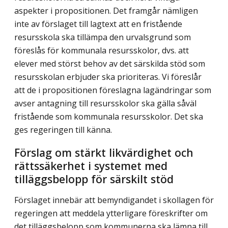
aspekter i propositionen. Det framgår nämligen
inte av förslaget till lagtext att en fri­stående
resursskola ska tillämpa den urvalsgrund som
föreslås för kommunala resurs­skolor, dvs. att
elever med störst behov av det särskilda stöd som
resursskolan erbjuder ska prioriteras. Vi föreslår
att de i propositionen föreslagna lagändringar som
avser antagning till resursskolor ska gälla såväl
fristående som kommunala resursskolor. Det ska
ges regeringen till känna.
Förslag om stärkt likvärdighet och
rättssäkerhet i systemet med
tilläggsbelopp för särskilt stöd
Förslaget innebär att bemyndigandet i skollagen för
regeringen att meddela ytterligare föreskrifter om
det tilläggsbelopp som kommunerna ska lämna till