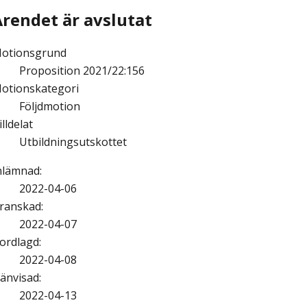
Ärendet är avslutat
otionsgrund
Proposition 2021/22:156
otionskategori
Följdmotion
illdelat
Utbildningsutskottet
nlämnad
:
2022-04-06
ranskad
:
2022-04-07
ordlagd
:
2022-04-08
änvisad
:
2022-04-13