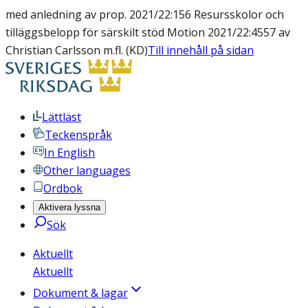
med anledning av prop. 2021/22:156 Resursskolor och
tilläggsbelopp för särskilt stöd Motion 2021/22:4557 av
Christian Carlsson m.fl. (KD)
Till innehåll på sidan
Lättläst
Teckenspråk
In English
Other languages
Ordbok
Aktivera lyssna
Sök
Aktuellt
Aktuellt
Dokument & lagar