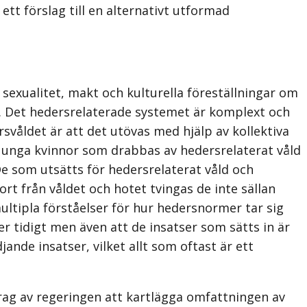
t förslag till en alternativt utformad
 sexualitet, makt och kulturella föreställningar om
t. Det hedersrelaterade systemet är komplext och
svåldet är att det utövas med hjälp av kollektiva
 unga kvinnor som drabbas av hedersrelaterat våld
De som utsätts för hedersrelaterat våld och
t från våldet och hotet tvingas de inte sällan
multipla förståelser för hur hedersnormer tar sig
r tidigt men även att de insatser som sätts in är
nde in­satser, vilket allt som oftast är ett
pdrag av regeringen att kartlägga omfattningen av