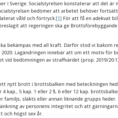
per i Sverige. Socialstyrelsen konstaterar att det är
Social­styrelsen bedömer att arbetet behöver fortsät
laterat våld och förtryck.
[1]
För att få en adekvat bi
r föreslagit att regeringen ska ge Brottsförebyggand
 ska bekämpas med all kraft. Därför stod vi bakom r
i 2020. Lagändringen innebär att om ett motiv för br
 vid bedöm­ningen av straffvärdet (prop. 2019/20:1
s ett nytt brott i brottsbalken med beteck­ningen 
4 kap., 5 kap. 1 eller 2 §, 6 eller 12 kap. brottsbal
r familjs, släkts eller annan liknande grupps heder. 
änkning av personens integritet och att gärningarna
tt och högst sex år.