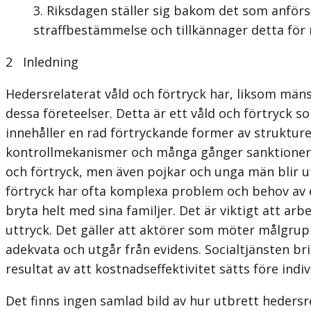
Riksdagen ställer sig bakom det som anförs
straffbestämmelse och tillkännager detta för 
2
Inledning
Hedersrelaterat våld och förtryck har, liksom mäns 
dessa företeelser. Detta är ett våld och förtryck
innehåller en rad förtryckande former av strukture
kontrollmekanismer och många gånger sanktioneras
och förtryck, men även pojkar och unga män blir ut
förtryck har ofta komplexa problem och behov av et
bryta helt med sina familjer. Det är viktigt att ar
uttryck. Det gäller att aktörer som möter målgrupp
adekvata och utgår från evidens. Socialtjänsten bri
resultat av att kostnadseffektivitet sätts före indi
Det finns ingen samlad bild av hur utbrett hedersr