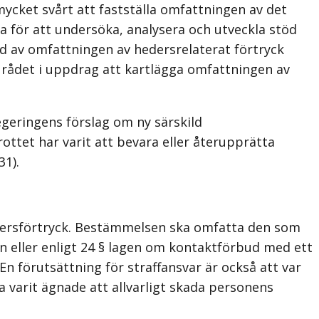
 mycket svårt att fastställa omfattningen av det
ta för att undersöka, analysera och utveckla stöd
ld av omfattningen av hedersrelaterat förtryck
e rådet i upp­drag att kartlägga omfattningen av
egeringens förslag om ny särskild
ottet har varit att bevara eller återupprätta
31).
hedersförtryck. Bestämmelsen ska omfatta den som
ken eller enligt 24 § lagen om kontaktförbud med ett
En förutsättning för straffansvar är också att var
 varit ägnade att allvarligt skada personens