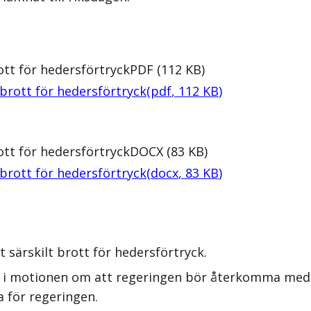
ott för hedersförtryck
PDF
(
112
KB
)
 brott för hedersförtryck
(
pdf
,
112
KB
)
ott för hedersförtryck
DOCX
(
83
KB
)
 brott för hedersförtryck
(
docx
,
83
KB
)
 särskilt brott för hedersförtryck.
 i motionen om att regeringen bör återkomma med ett
 för regeringen.