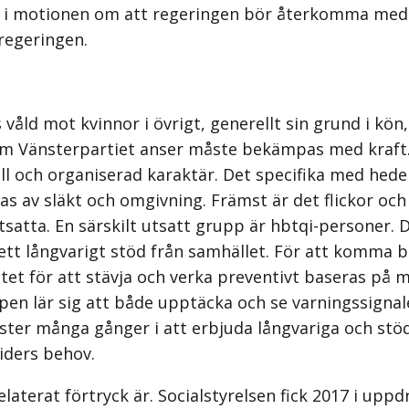
 i motionen om att regeringen bör återkomma med et
regeringen.
våld mot kvinnor i övrigt, generellt sin grund i kön,
 som Vänsterpartiet anser måste bekämpas med kraf
ll och organiserad karaktär. Det specifika med heder
 av släkt och omgivning. Främst är det flickor och
satta. En särskilt utsatt grupp är hbtqi-personer. 
t långvarigt stöd från samhället. För att komma bor
betet för att stävja och verka preventivt baseras på 
en lär sig att både upptäcka och se varningssignale
ster många gånger i att erbjuda långvariga och stödja
viders behov.
elaterat förtryck är. Socialstyrelsen fick 2017 i up