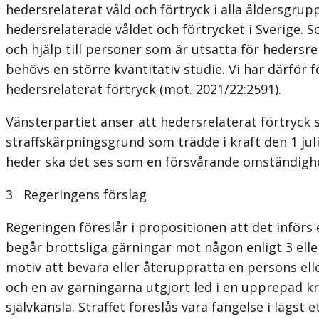
hedersrelaterat våld och förtryck i alla åldersgrup
hedersrelaterade våldet och förtrycket i Sverige. 
och hjälp till personer som är utsatta för hedersre
behövs en större kvantita­tiv studie. Vi har därfö
hedersrelaterat förtryck (mot. 2021/22:2591).
Vänsterpartiet anser att hedersrelaterat förtryck
straffskärpningsgrund som trädde i kraft den 1 jul
heder ska det ses som en försvårande omständighet
3 Regeringens förslag
Regeringen föreslår i propositionen att det inför
begår brottsliga gärningar mot någon enligt 3 eller 
motiv att bevara eller återupprätta en persons elle
och en av gärningarna utgjort led i en upprepad kr
självkänsla. Straffet föreslås vara fängelse i lägst e