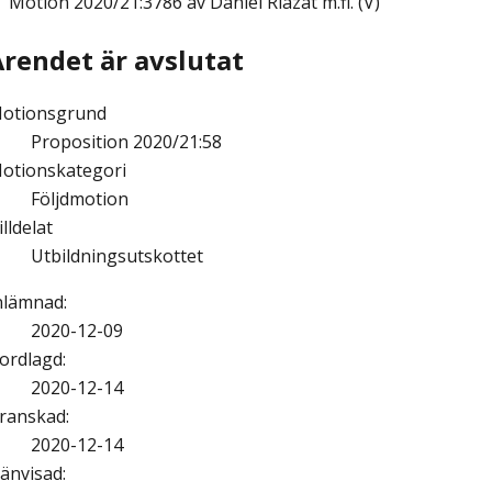
Motion
2020/21:3786 av Daniel Riazat m.fl. (V)
Ärendet är avslutat
otionsgrund
Proposition 2020/21:58
otionskategori
Följdmotion
illdelat
Utbildningsutskottet
nlämnad
:
2020-12-09
ordlagd
:
2020-12-14
ranskad
:
2020-12-14
änvisad
: