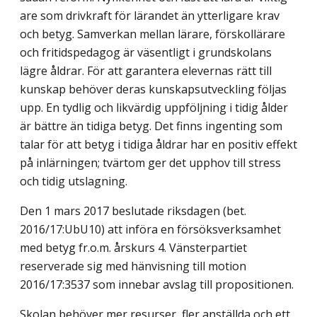
are som drivkraft för lärandet än ytterligare krav
och betyg. Samverkan mellan lärare, förskollärare
och fritidspedagog är väsentligt i grundskolans
lägre åldrar. För att garan­tera elevernas rätt till
kunskap behöver deras kunskapsutveckling följas
upp. En tydlig och likvärdig uppföljning i tidig ålder
är bättre än tidiga betyg. Det finns ingenting som
talar för att betyg i tidiga åldrar har en positiv effekt
på inlärningen; tvärtom ger det upphov till stress
och tidig utslagning.
Den 1 mars 2017 beslutade riksdagen (bet.
2016/17:UbU10) att införa en försöksverk­samhet
med betyg fr.o.m. årskurs 4. Vänsterpartiet
reserverade sig med hänvisning till motion
2016/17:3537 som innebar avslag till propositionen.
Skolan behöver mer resurser, fler anställda och ett