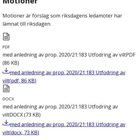
Motioner
Motioner är förslag som riksdagens ledamöter har
lämnat till riksdagen.
PDF
med anledning av prop. 2020/21:183 Utfodring av vilt
PDF
(
86
KB
)
med anledning av prop. 2020/21:183 Utfodring av
vilt
(
pdf
,
86
KB
)
DOCX
med anledning av prop. 2020/21:183 Utfodring av
vilt
DOCX
(
73
KB
)
med anledning av prop. 2020/21:183 Utfodring av
vilt
(
docx
,
73
KB
)