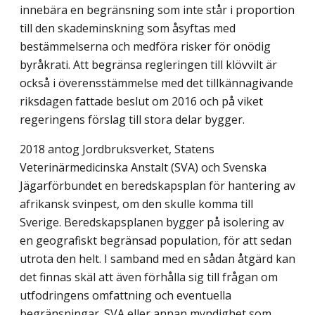
innebära en begränsning som inte står i proportion
till den skademinskning som åsyftas med
bestämmelserna och medföra risker för onödig
byråkrati. Att begränsa regleringen till klövvilt är
också i överensstämmelse med det tillkännagivande
riksdagen fattade beslut om 2016 och på viket
regeringens förslag till stora delar bygger.
2018 antog Jordbruksverket, Statens
Veterinärmedicinska Anstalt (SVA) och Svenska
Jägarförbundet en beredskapsplan för hantering av
afrikansk svinpest, om den skulle komma till
Sverige. Beredskapsplanen bygger på isolering av
en geografiskt begränsad population, för att sedan
utrota den helt. I samband med en sådan åtgärd kan
det finnas skäl att även förhålla sig till frågan om
utfodringens omfattning och even­tuella
begränsningar. SVA eller annan myndighet som