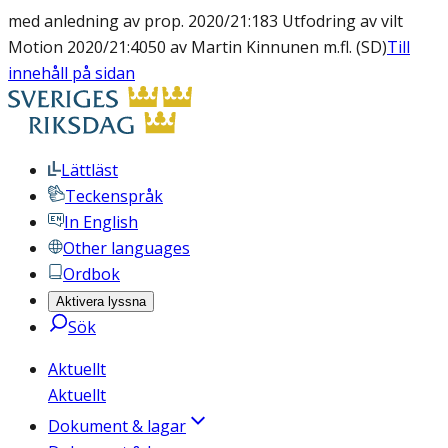
med anledning av prop. 2020/21:183 Utfodring av vilt
Motion 2020/21:4050 av Martin Kinnunen m.fl. (SD)
Till
innehåll på sidan
Lättläst
Teckenspråk
In English
Other languages
Ordbok
Aktivera lyssna
Sök
Aktuellt
Aktuellt
Dokument & lagar