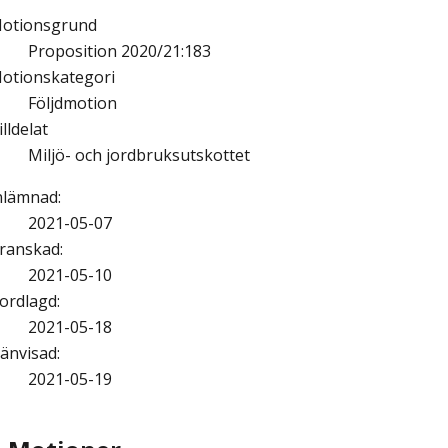
otionsgrund
Proposition 2020/21:183
otionskategori
Följdmotion
illdelat
Miljö- och jordbruksutskottet
nlämnad
:
2021-05-07
ranskad
:
2021-05-10
ordlagd
:
2021-05-18
änvisad
:
2021-05-19