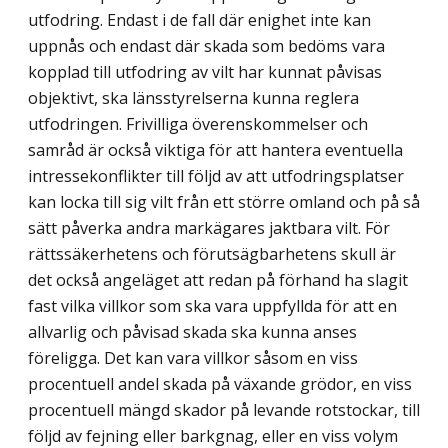
utfodring. Endast i de fall där enighet inte kan
uppnås och endast där skada som bedöms vara
kopplad till utfodring av vilt har kunnat påvisas
objektivt, ska länsstyrelserna kunna reglera
utfodringen. Frivilliga överenskommelser och
samråd är också viktiga för att hantera eventuella
intressekonflikter till följd av att utfodringsplatser
kan locka till sig vilt från ett större omland och på så
sätt påverka andra markägares jaktbara vilt. För
rättssäkerhetens och förutsägbarhetens skull är
det också angeläget att redan på förhand ha slagit
fast vilka villkor som ska vara uppfyllda för att en
allvarlig och påvisad skada ska kunna anses
föreligga. Det kan vara villkor såsom en viss
procentuell andel skada på växande grödor, en viss
procentuell mängd skador på levande rotstockar, till
följd av fejning eller barkgnag, eller en viss volym