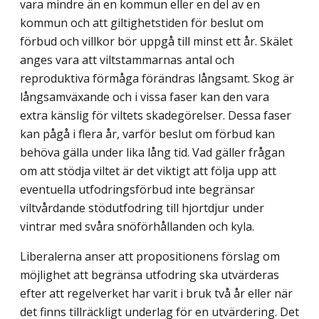
vara mindre än en kommun eller en del av en
kommun och att giltig­hetstiden för beslut om
förbud och villkor bör uppgå till minst ett år. Skälet
anges vara att viltstammarnas antal och
reproduktiva förmåga förändras långsamt. Skog är
långsamväxande och i vissa faser kan den vara
extra känslig för viltets skadegörelser. Dessa faser
kan pågå i flera år, varför beslut om förbud kan
behöva gälla under lika lång tid. Vad gäller frågan
om att stödja viltet är det viktigt att följa upp att
eventuella utfodringsförbud inte begränsar
viltvårdande stödutfodring till hjortdjur under
vintrar med svåra snöförhållanden och kyla.
Liberalerna anser att propositionens förslag om
möjlighet att begränsa utfodring ska utvärderas
efter att regelverket har varit i bruk två år eller när
det finns tillräckligt underlag för en utvärdering. Det