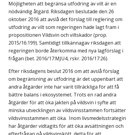
Möjligheten att begränsa utfodring av vilt är en
nödvändig åtgärd. Riksdagen beslutade den 26
oktober 2016 att avslå det förslag till reglering om
utfodring av vilt som reger­ingen hade lagt fram i
propositionen Vildsvin och viltskador (prop.
2015/16:199). Samtidigt tillkännagav riksdagen att
regeringen borde återkomma med nya lagförslag i
frågan (bet. 2016/17:MJU4, rskr. 2016/17:26).
Efter riksdagens beslut 2016 om att avslå förslag
om begränsning av utfodring är det uppenbart att
andra åtgärder inte har varit tillräckliga för att få
bättre balans i ekosys­temet. Trots en rad andra
åtgärder för att öka jakten på vildsvin i syfte att
minska utvecklingen av vildsvinsstammen fortsätter
vildsvinsstammen att öka. Inom livsme­delsstrategin
har åtgärder vidtagits för att öka avsättningen och
efterfrågan på vild­svinskött, detta för att