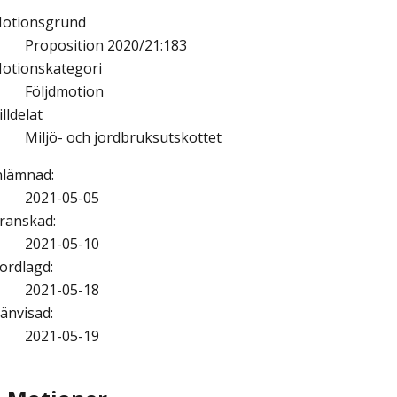
otionsgrund
Proposition 2020/21:183
otionskategori
Följdmotion
illdelat
Miljö- och jordbruksutskottet
nlämnad
:
2021-05-05
ranskad
:
2021-05-10
ordlagd
:
2021-05-18
änvisad
:
2021-05-19