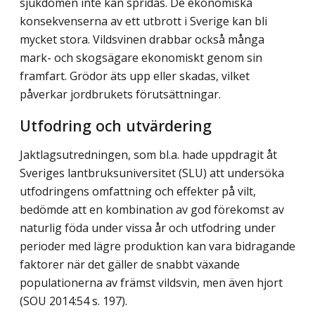
sjukdomen inte kan spridas. De ekonomiska
konsekven­serna av ett utbrott i Sverige kan bli
mycket stora. Vildsvinen drabbar också många
mark- och skogsägare ekonomiskt genom sin
framfart. Grödor äts upp eller skadas, vilket
påverkar jordbrukets förutsättningar.
Utfodring och utvärdering
Jaktlagsutredningen, som bl.a. hade uppdragit åt
Sveriges lantbruksuniversitet (SLU) att undersöka
utfodringens omfattning och effekter på vilt,
bedömde att en kombination av god förekomst av
naturlig föda under vissa år och utfodring under
perioder med lägre produktion kan vara bidragande
faktorer när det gäller de snabbt växande
populatio­nerna av främst vildsvin, men även hjort
(SOU 2014:54 s. 197).