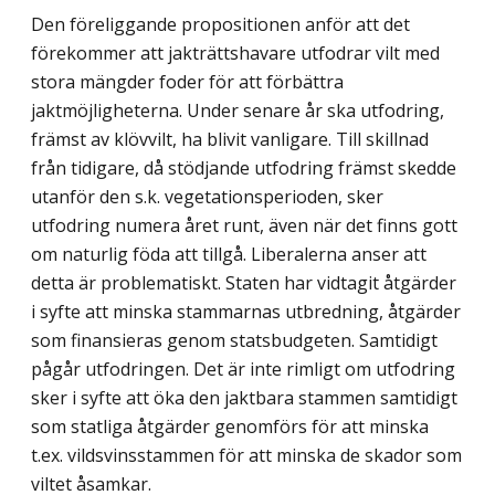
Den föreliggande propositionen anför att det
förekommer att jakträttshavare utfodrar vilt med
stora mängder foder för att förbättra
jaktmöjligheterna. Under senare år ska utfodring,
främst av klövvilt, ha blivit vanligare. Till skillnad
från tidigare, då stödjande utfodring främst skedde
utanför den s.k. vegetationsperioden, sker
utfodring numera året runt, även när det finns gott
om naturlig föda att tillgå. Liberalerna anser att
detta är problematiskt. Staten har vidtagit åtgärder
i syfte att minska stammarnas utbredning, åtgärder
som finansieras genom statsbudgeten. Samtidigt
pågår utfodringen. Det är inte rimligt om utfodring
sker i syfte att öka den jaktbara stammen samtidigt
som statliga åtgärder genomförs för att minska
t.ex. vildsvinsstammen för att minska de skador som
viltet åsamkar.