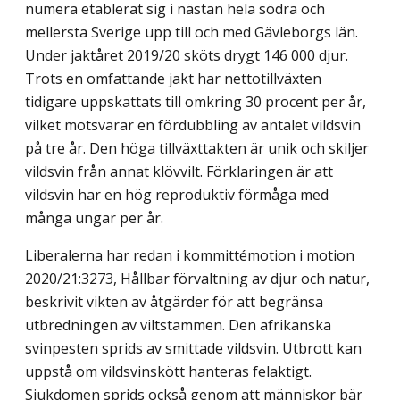
numera etablerat sig i nästan hela södra och
mellersta Sverige upp till och med Gävleborgs län.
Under jaktåret 2019/20 sköts drygt 146 000 djur.
Trots en omfattande jakt har nettotillväxten
tidigare uppskattats till omkring 30 procent per år,
vilket motsvarar en fördubbling av antalet vildsvin
på tre år. Den höga tillväxttakten är unik och skiljer
vildsvin från annat klövvilt. Förklaringen är att
vildsvin har en hög reproduktiv förmåga med
många ungar per år.
Liberalerna har redan i kommittémotion i motion
2020/21:3273, Hållbar förvaltning av djur och natur,
beskrivit vikten av åtgärder för att begränsa
utbredningen av vilt­stammen. Den afrikanska
svinpesten sprids av smittade vildsvin. Utbrott kan
uppstå om vildsvinskött hanteras felaktigt.
Sjukdomen sprids också genom att människor bär