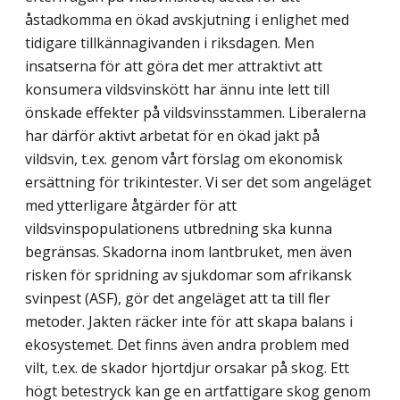
åstadkomma en ökad avskjutning i enlighet med
tidigare tillkännagivanden i riksdagen. Men
insatserna för att göra det mer attraktivt att
konsumera vildsvinskött har ännu inte lett till
önskade effekter på vildsvinsstammen. Liberalerna
har därför aktivt arbetat för en ökad jakt på
vildsvin, t.ex. genom vårt förslag om ekonomisk
ersättning för trikintester. Vi ser det som angeläget
med ytterligare åtgärder för att
vildsvinspopulationens utbredning ska kunna
begränsas. Skadorna inom lantbruket, men även
risken för spridning av sjukdomar som afrikansk
svinpest (ASF), gör det angeläget att ta till fler
metoder. Jakten räcker inte för att skapa balans i
ekosystemet. Det finns även andra problem med
vilt, t.ex. de skador hjortdjur orsakar på skog. Ett
högt betestryck kan ge en artfattigare skog genom