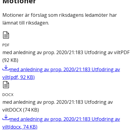
Motioner
Motioner är förslag som riksdagens ledamöter har
lämnat till riksdagen.
PDF
med anledning av prop. 2020/21:183 Utfodring av vilt
PDF
(
92
KB
)
med anledning av prop. 2020/21:183 Utfodring av
vilt
(
pdf
,
92
KB
)
DOCX
med anledning av prop. 2020/21:183 Utfodring av
vilt
DOCX
(
74
KB
)
med anledning av prop. 2020/21:183 Utfodring av
vilt
(
docx
,
74
KB
)