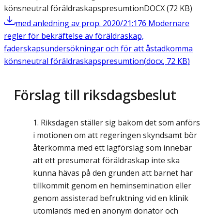
könsneutral föräldraskapspresumtion
DOCX
(
72
KB
)
med anledning av prop. 2020/21:176 Modernare
regler för bekräftelse av föräldraskap,
faderskapsundersökningar och för att åstadkomma
könsneutral föräldraskapspresumtion
(
docx
,
72
KB
)
Förslag till riksdagsbeslut
Riksdagen ställer sig bakom det som anförs
i motionen om att regeringen skyndsamt bör
återkomma med ett lagförslag som innebär
att ett presumerat föräldraskap inte ska
kunna hävas på den grunden att barnet har
tillkommit genom en heminsemination eller
genom assisterad befruktning vid en klinik
utomlands med en anonym donator och