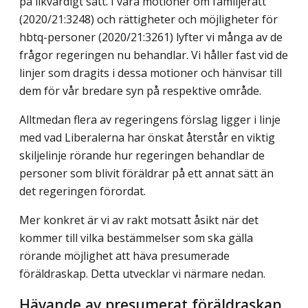
på likvärdigt sätt. I våra motioner om familjerätt
(2020/21:3248) och rättigheter och möjligheter för
hbtq-personer (2020/21:3261) lyfter vi många av de
frågor regeringen nu behandlar. Vi håller fast vid de
linjer som dragits i dessa motioner och hänvisar till
dem för vår bredare syn på respektive område.
Alltmedan flera av regeringens förslag ligger i linje
med vad Liberalerna har önskat återstår en viktig
skiljelinje rörande hur regeringen behandlar de
personer som blivit föräldrar på ett annat sätt än
det regeringen förordat.
Mer konkret är vi av rakt motsatt åsikt när det
kommer till vilka bestämmelser som ska gälla
rörande möjlighet att häva presumerade
föräldraskap. Detta utvecklar vi närmare nedan.
Hävande av presumerat föräldraskap