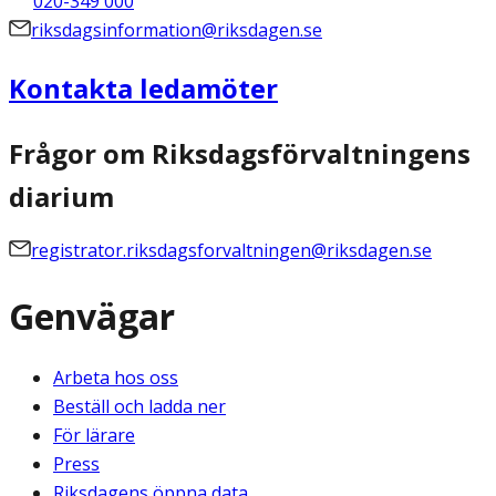
020-349 000
riksdagsinformation@riksdagen.se
Kontakta ledamöter
Frågor om Riksdagsförvaltningens
diarium
registrator.riksdagsforvaltningen@riksdagen.se
Genvägar
Arbeta hos oss
Beställ och ladda ner
För lärare
Press
Riksdagens öppna data