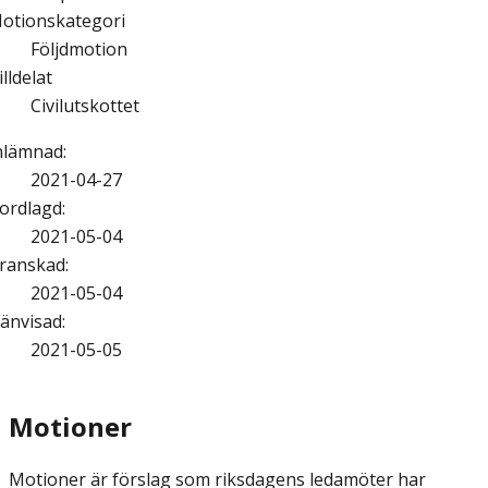
otionskategori
Följdmotion
illdelat
Civilutskottet
nlämnad
:
2021-04-27
ordlagd
:
2021-05-04
ranskad
:
2021-05-04
änvisad
:
2021-05-05
Motioner
Motioner är förslag som riksdagens ledamöter har