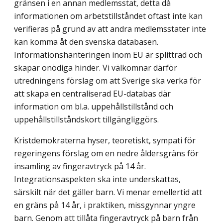
gränsen i en annan medlemsstat, detta då
informatio­nen om arbetstillståndet oftast inte kan
verifieras på grund av att andra medlemsstater inte
kan komma åt den svenska databasen.
Informationshanteringen inom EU är splitt­rad och
skapar onödiga hinder. Vi välkomnar därför
utredningens förslag om att Sverige ska verka för
att skapa en centraliserad EU-databas där
information om bl.a. uppehålls­tillstånd och
uppehållstillståndskort tillgängliggörs.
Kristdemokraterna hyser, teoretiskt, sympati för
regeringens förslag om en nedre åldersgräns för
insamling av fingeravtryck på 14 år.
Integrationsaspekten ska inte under­skattas,
särskilt när det gäller barn. Vi menar emellertid att
en gräns på 14 år, i prakti­ken, missgynnar yngre
barn. Genom att tillåta fingeravtryck på barn från