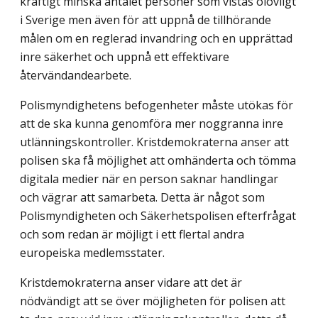
kraftigt minska antalet personer som vistas olovligt
i Sverige men även för att uppnå de tillhörande
målen om en reglerad invandring och en upprättad
inre säkerhet och uppnå ett effektivare
återvändandearbete.
Polismyndighetens befogenheter måste utökas för
att de ska kunna genomföra mer noggranna inre
utlänningskontroller. Kristdemokraterna anser att
polisen ska få möjlig­het att omhänderta och tömma
digitala medier när en person saknar handlingar
och vägrar att samarbeta. Detta är något som
Polismyndigheten och Säkerhetspolisen efter­frågat
och som redan är möjligt i ett flertal andra
europeiska medlemsstater.
Kristdemokraterna anser vidare att det är
nödvändigt att se över möjligheten för polisen att