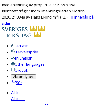
med anledning av prop. 2020/21:159 Vissa
identitetsfrågor inom utlänningsrätten Motion
2020/21:3948 av Hans Eklind m.fl. (KD)
Till innehåll på
sidan
Lättläst
Teckenspråk
In English
Other languages
Ordbok
Aktivera lyssna
Sök
Aktuellt
Aktuellt