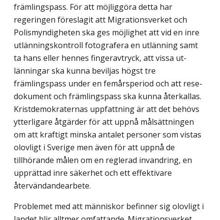
främlingspass. För att möjliggöra detta har
regeringen föreslagit att Migrationsverket och
Polismyndigheten ska ges möjlighet att vid en inre
utlännings­kontroll fotografera en utlänning samt
ta hans eller hennes fingeravtryck, att vissa ut­
länningar ska kunna beviljas högst tre
främlingspass under en femårsperiod och att rese­
dokument och främlingspass ska kunna återkallas.
Kristdemokraternas uppfattning är att det behövs
ytterligare åtgärder för att uppnå målsättningen
om att kraftigt minska antalet personer som vistas
olovligt i Sverige men även för att uppnå de
tillhörande målen om en reglerad invandring, en
upprättad inre säkerhet och ett effektivare
återvändande­arbete.
Problemet med att människor befinner sig olovligt i
landet blir alltmer omfattande. Migrationsverket