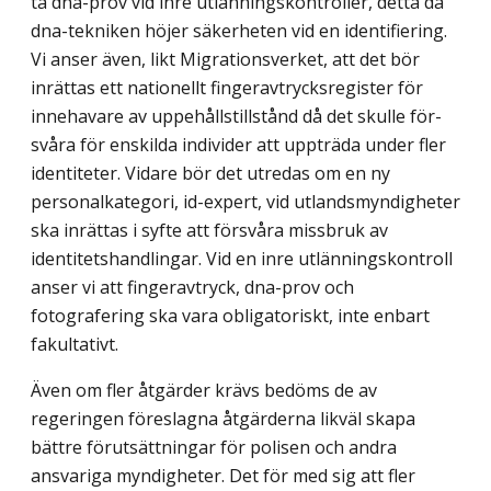
ta dna-prov vid inre utlänningskontroller, detta då
dna-tekniken höjer säker­heten vid en identifiering.
Vi anser även, likt Migrationsverket, att det bör
inrättas ett nationellt fingeravtrycksregister för
innehavare av uppehållstillstånd då det skulle för­
svåra för enskilda individer att uppträda under fler
identiteter. Vidare bör det utredas om en ny
personalkategori, id-expert, vid utlandsmyndigheter
ska inrättas i syfte att försvåra missbruk av
identitetshandlingar. Vid en inre utlänningskontroll
anser vi att fingerav­tryck, dna-prov och
fotografering ska vara obligatoriskt, inte enbart
fakultativt.
Även om fler åtgärder krävs bedöms de av
regeringen föreslagna åtgärderna likväl skapa
bättre förutsättningar för polisen och andra
ansvariga myndigheter. Det för med sig att fler