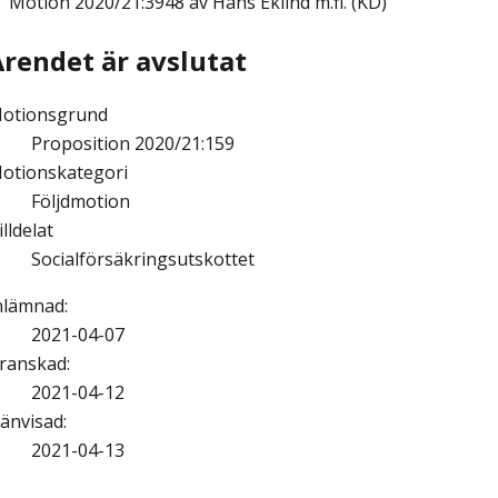
Motion
2020/21:3948 av Hans Eklind m.fl. (KD)
Ärendet är avslutat
otionsgrund
Proposition 2020/21:159
otionskategori
Följdmotion
illdelat
Socialförsäkringsutskottet
nlämnad
:
2021-04-07
ranskad
:
2021-04-12
änvisad
:
2021-04-13