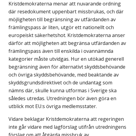
Kristdemokraterna menar att nuvarande ordning
där resedokument uppenbart miss­brukas, och där
möjligheten till begränsning av utfärdanden av
främlingspass är liten, utgör ett nationellt och
europeiskt säkerhetshot. Kristdemokraterna anser
därför att möjligheten att begränsa utfärdanden av
främlingspass även till enskilda i ovannämnda
kategorier måste utvidgas. Hur en utökad generell
begränsning även för alternativt skyddsbehövande
och övriga skyddsbehövande, med beaktande av
skyddsgrunds­direktivet och de undantag som
nämns där, skulle kunna utformas i Sverige ska
således utredas. Utredningen bör även göra en
utblick mot EU:s övriga medlemsstater.
Vidare beklagar Kristdemokraterna att regeringen
inte går vidare med lagförslag utifrån utredningens
förslag om att åtgärda missbruk av