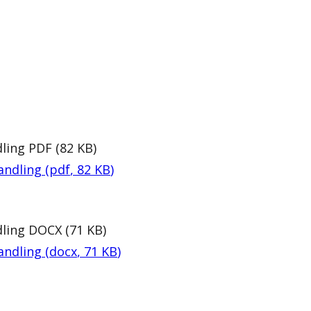
dling
PDF
(
82
KB
)
handling
(
pdf
,
82
KB
)
dling
DOCX
(
71
KB
)
handling
(
docx
,
71
KB
)