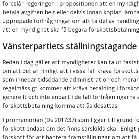
föreslår regeringen i proposi­tionen att en myndigh
betala avgiften helt eller delvis innan kopian läm
upprepade förfrågningar om att ta del av handlingar
att en myndighet ska få begära förskottsbetalning
Vänsterpartiets ställningstagande
Redan i dag gäller att myndigheter kan ta ut fastst
om att det är rimligt att i vissa fall kräva försko
som innebär tidsödande administration och merarbe
regelmässigt kommer att kräva betalning i förskott.
generellt och inte enbart i de fall förfrågningarn
förskottsbetalning komma att åsidosättas.
I promemorian (Ds 2017:37) som ligger till grund för
förskott endast om det finns särskilda skäl
. Enlig
förskott för att hantera framställningar om att få