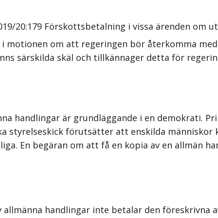
019/20:179 Förskotts­betalning i vissa ärenden om u
s i motionen om att regeringen bör återkomma med f
nns särskilda skäl och tillkännager detta för regeri
nna handlingar är grundläggande i en demokrati. Pri
ska styrelseskick förutsätter att enskilda människo
ntliga. En begäran om att få en kopia av en allmän h
 allmänna handlingar inte betalar den föreskrivna a