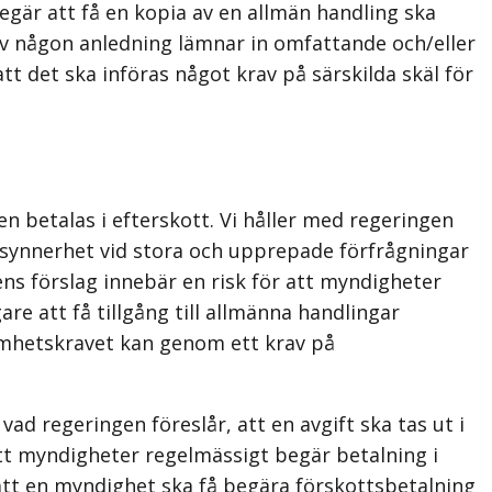
begär att få en kopia av en allmän handling ska
 av någon anledning lämnar in omfattande och/eller
t det ska införas något krav på särskilda skäl för
en betalas i efterskott. Vi håller med regeringen
i synner­het vid stora och upprepade förfrågningar
s förslag innebär en risk för att myndigheter
re att få tillgång till allmänna handlingar
samhetskravet kan genom ett krav på
n vad regeringen föreslår,
att en avgift ska tas ut i
tt myndigheter regelmässigt begär betalning i
 att en myndighet ska få begära förskottsbetalning