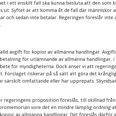
et i ett enskilt fall ska kunna besluta att den som 
nas ut. Syftet är att komma åt de fall där människor
 och sedan inte betalar. Regeringen föreslår inte at
.
älld avgift för kopior av allmänna handlingar. Avgift
ttsbetalning för utlämnande av allmänna handlingar, 
te för myndigheterna. Dock anser vi att regeringen
 Förslaget riskerar på så sätt att göra det krångliga
a är särskilt omfattande eller har upprepats. Skynd
 regeringens proposition före­slås, till skillnad frå
t promemorian vore det en mindre lämplig ordning a
 kopior av allmänna handlingar. Det föreslås därför