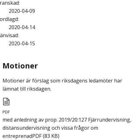
ranskad
:
2020-04-09
ordlagd
:
2020-04-14
änvisad
:
2020-04-15
Motioner
Motioner är förslag som riksdagens ledamöter har
lämnat till riksdagen.
PDF
med anledning av prop. 2019/20:127 Fjärrundervisning,
distansundervisning och vissa frågor om
entreprenad
PDF
(
83
KB
)