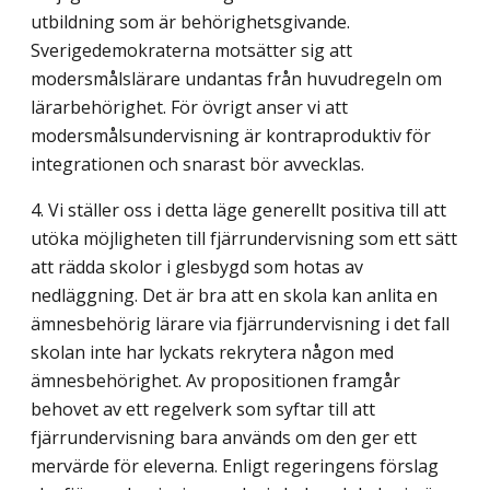
utbildning som är behörighetsgivande.
Sverigedemo­kraterna motsätter sig att
modersmålslärare undantas från huvudregeln om
lärarbehörig­het. För övrigt anser vi att
modersmålsundervisning är kontraproduktiv för
integrationen och snarast bör avvecklas.
4. Vi ställer oss i detta läge generellt positiva till att
utöka möjligheten till fjärrunder­visning som ett sätt
att rädda skolor i glesbygd som hotas av
nedläggning. Det är bra att en skola kan anlita en
ämnesbehörig lärare via fjärrundervisning i det fall
skolan inte har lyckats rekrytera någon med
ämnesbehörighet. Av propositionen framgår
behovet av ett regelverk som syftar till att
fjärrundervisning bara används om den ger ett
mervärde för eleverna. Enligt regeringens förslag