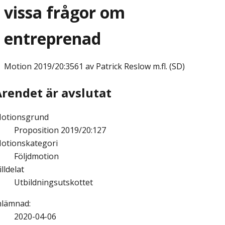
vissa frågor om
entreprenad
Motion
2019/20:3561 av Patrick Reslow m.fl. (SD)
Ärendet är avslutat
otionsgrund
Proposition 2019/20:127
otionskategori
Följdmotion
illdelat
Utbildningsutskottet
nlämnad
:
2020-04-06