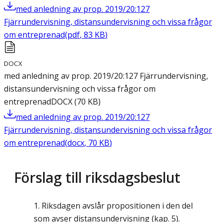
med anledning av prop. 2019/20:127
Fjärrundervisning, distansundervisning och vissa frågor
om entreprenad
(
pdf
,
83
KB
)
DOCX
med anledning av prop. 2019/20:127 Fjärrundervisning,
distansundervisning och vissa frågor om
entreprenad
DOCX
(
70
KB
)
med anledning av prop. 2019/20:127
Fjärrundervisning, distansundervisning och vissa frågor
om entreprenad
(
docx
,
70
KB
)
Förslag till riksdagsbeslut
Riksdagen avslår propositionen i den del
som avser distansundervisning (kap. 5).