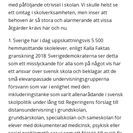
med påföljande otrivsel i skolan. Vi skulle helst se
ett omtag i skolverk­samheten, men inser att
behoven är så stora och alarmerande att vissa
åtgärder krävs här och nu.
1. Sverige har i dag uppskattningsvis 5 500
hemmasittande skolelever, enligt Kalla Faktas
granskning 2018. Sverigedemokraterna ser detta
som ett misslyckande för alla som på något vis har
ett ansvar över svensk skola och beklagar att de
små elevanpassade undervisningsgrupperna
försvann som var i enlighet med den
inkluderingstanke som varit allenarådande i svensk
skolpolitik under lång tid. Regeringens förslag till
distans­undervisning i grundskolan,
grundsärskolan, specialskolan och sameskolan för
elever med dokumenterad medicinsk, psykisk eller
social problematik ser vi som ett försök till quick fix