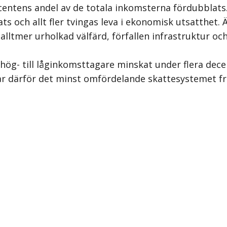
entens andel av de totala inkomsterna fördubblats.
 och allt fler tvingas leva i ekonomisk utsatthet.
lltmer urholkad välfärd, förfallen infrastruktur och
g- till låginkomsttagare minskat under flera decen
ar därför det minst omfördelande skattesystemet frå