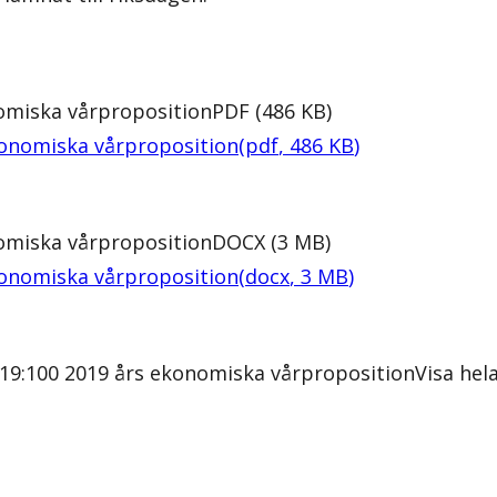
omiska vårproposition
PDF
(
486
KB
)
konomiska vårproposition
(
pdf
,
486
KB
)
omiska vårproposition
DOCX
(
3
MB
)
konomiska vårproposition
(
docx
,
3
MB
)
19:100 2019 års ekonomiska vårproposition
Visa he