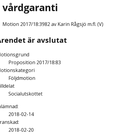
vårdgaranti
Motion
2017/18:3982 av Karin Rågsjö m.fl. (V)
Ärendet är avslutat
otionsgrund
Proposition 2017/18:83
otionskategori
Följdmotion
illdelat
Socialutskottet
nlämnad
:
2018-02-14
ranskad
:
2018-02-20