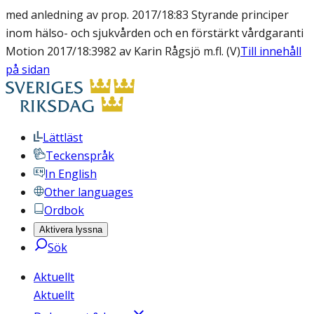
med anledning av prop. 2017/18:83 Styrande principer
inom hälso- och sjukvården och en förstärkt vårdgaranti
Motion 2017/18:3982 av Karin Rågsjö m.fl. (V)
Till innehåll
på sidan
Lättläst
Teckenspråk
In English
Other languages
Ordbok
Aktivera lyssna
Sök
Aktuellt
Aktuellt