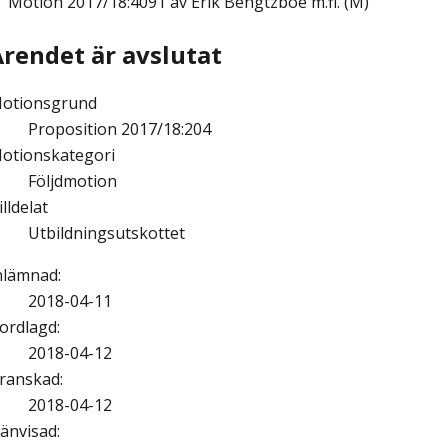
Motion
2017/18:4091 av Erik Bengtzboe m.fl. (M)
Ärendet är avslutat
otionsgrund
Proposition 2017/18:204
otionskategori
Följdmotion
illdelat
Utbildningsutskottet
nlämnad
:
2018-04-11
ordlagd
:
2018-04-12
ranskad
:
2018-04-12
änvisad
: