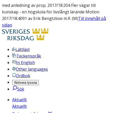
med anledning av prop. 2017/18:204 Fler vägar till
kunskap - en högskola för livslångt lärande Motion
2017/18:4091 av Erik Bengtzboe m.fl. (M)
Till innehåll på
sidan
Lättläst
Teckenspråk
In English
Other languages
Ordbok
Aktivera lyssna
Sök
Aktuellt
Aktuellt