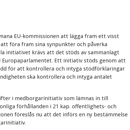
pmana EU-kommissionen att lägga fram ett visst
 att föra fram sina synpunkter och påverka
 initiativet krävs att det stöds av sammanlagt
l Europaparlamentet. Ett initiativ stöds genom att
edd för att kontrollera och intyga stödförklaringar
yndigheten ska kontrollera och intyga antalet
ifter i medborgarinitiativ som lämnas in till
liga förhållanden i 21 kap. offentlighets- och
ionen föreslås nu att det införs en ny bestämmelse
rinitiativ.