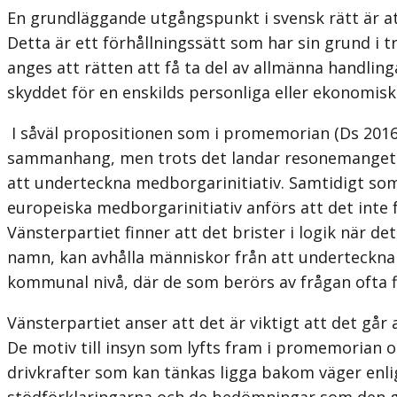
En grundläggande utgångspunkt i svensk rätt är att 
Detta är ett förhållningssätt som har sin grund i t
anges att rätten att få ta del av allmänna handling
skyddet för en enskilds personliga eller ekonomisk
I såväl propositionen som i promemorian (Ds 2016:2)
sammanhang, men trots det landar resonemanget sl
att underteckna medborgarinitiativ. Samtidigt so
europeiska medborgarinitiativ anförs att det int
Vänsterpartiet finner att det brister i logik när 
namn, kan avhålla människor från att underteckna e
kommunal nivå, där de som berörs av frågan ofta 
Vänsterpartiet anser att det är viktigt att det gå
De motiv till insyn som lyfts fram i promemorian 
drivkrafter som kan tänkas ligga bakom väger enli
stödförklaringarna och de bedömningar som den gör