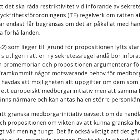
det ska råda restriktivitet vid införande av sekret
ryckfrihetsförordningens (TF) regelverk om rätten att
ar endast får begränsas om det är påkallat med hänsy
a förhållanden.
 som ligger till grund för propositionen lyfts starka
utligen i att en ny sekretessregel ändå bör införa
m promemorian och propositionen argumenterar för 
e framkommit något motsvarande behov för medborgar
det hävdas att möjligheten att uppgifter om dem som 
tt europeiskt medborgarinitiativ men att samma för
finns närmare och kan antas ha en större personkä
r att granska medborgarinitiativ oavsett om de handl
och propositionen om vikten av att kunna granska hu
gt vår mening tungt. Det är också viktigt att det g
 av de insamlade namnen. Detta skulle allvarligt 