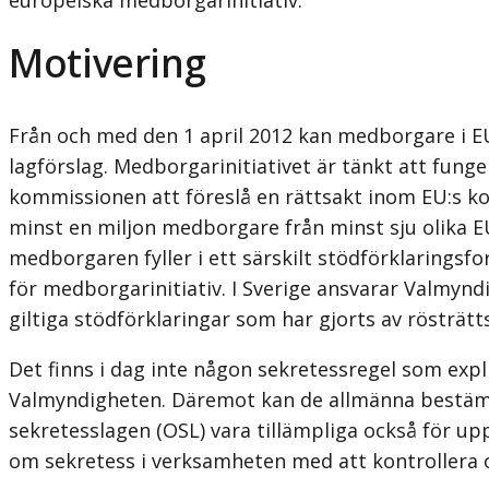
Motivering
Från och med den 1 april 2012 kan medborgare i E
lagförslag. Medborgarinitiativet är tänkt att fun
kommissionen att föreslå en rättsakt inom EU:s k
minst en miljon medborgare från minst sju olika EU
medborgaren fyller i ett särskilt stödförklaringsfo
för medborgarinitiativ. I Sverige ansvarar Valmynd
giltiga stödförklaringar som har gjorts av rösträ
Det finns i dag inte någon sekretessregel som expli
Valmyndigheten. Däremot kan de allmänna bestämmel
sekretesslagen (OSL) vara tillämpliga också för u
om sekretess i verksamheten med att kontrollera o