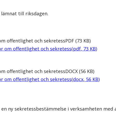
lämnat till riksdagen.
om offentlighet och sekretess
PDF
(
73
KB
)
r om offentlighet och sekretess
(
pdf
,
73
KB
)
om offentlighet och sekretess
DOCX
(
56
KB
)
r om offentlighet och sekretess
(
docx
,
56
KB
)
a en ny sekretessbestämmelse i verksamheten med at