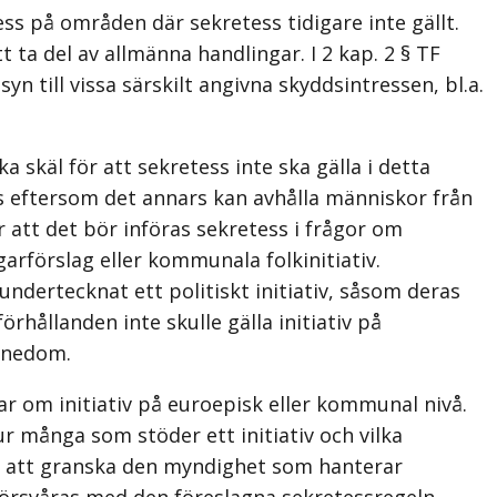
ess på områden där sekretess tidigare inte gällt.
 ta del av allmänna handlingar. I 2 kap. 2 § TF
n till vissa särskilt angivna skyddsintressen, bl.a.
 skäl för att sekretess inte ska gälla i detta
s eftersom det annars kan avhålla människor från
att det bör införas sekretess i frågor om
förslag eller kommunala folkinitiativ.
undertecknat ett politiskt initiativ, såsom deras
hållanden inte skulle gälla initiativ på
nnedom.
ar om initiativ på euroepisk eller kommunal nivå.
r många som stöder ett initiativ och vilka
år att granska den myndighet som hanterar
försvåras med den föreslagna sekretessregeln.