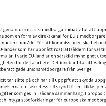
U genomföra ett s.k. medborgarinitiativ för att up
gera som en form av direktkanal för EU:s medborgare
ompetensområde. För att kommissionen ska behandla
-länder som har uppnått rösträttsåldern för val til
rmulär. I varje EU-land är en särskild myndighet uts
igheten för detta arbete. Det innebär bl.a. att Valm
ttsberättigade unionsmedborgare från Sverige.
cit tar sikte på och har till uppgift att skydda uppg
serna om sekretess till skydd för enskildas person
ppgifter som ges in i sådana sammanhang. I proposit
ch intyga stödförklaringar för europeiska medborga