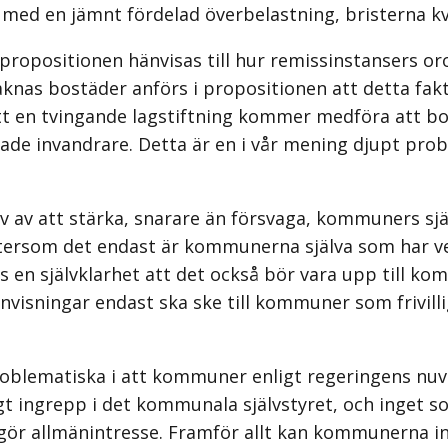
med en jämnt fördelad överbelastning, bristerna kva
 propositionen hänvisas till hur remissinstansers oro
 saknas bostäder anförs i propositionen att detta f
 att en tvingande lagstiftning kommer medföra att b
ade invandrare. Detta är en i vår mening djupt probl
ov av att stärka, snarare än försvaga, kommuners
Eftersom det endast är kommunerna själva som har v
 en självklarhet att det också bör vara upp till 
isningar endast ska ske till kommuner som frivillig
problematiska i att kommuner enligt regeringens nuv
ligt ingrepp i det kommunala självstyret, och inget 
tgör allmänintresse. Framför allt kan kommunerna int