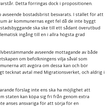
rstår. Detta förringas dock i propositionen.
 avseende bostadsbrist besvarats. I stället för att
aktum är kommunernas eget fel då de inte byggt
ostadsbyggande ska ske till ett sådant överutbud
ematisk ingång till en i allra högsta grad
 självbestämmande avseende mottagande av både
etskapen om befolkningens vilja såväl som
kommunerna att avgöra om dessa kan och bör
t tecknat avtal med Migrationsverket, och aldrig i
arande förslag inte ens ska ha möjlighet att
som staten kan köpa sig fri från genom extra
e anses ansvariga för att sörja för en