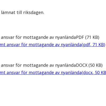
lämnat till riksdagen.
 ansvar för mottagande av nyanlända
PDF
(
71
KB
)
amt ansvar för mottagande av nyanlända
(
pdf
,
71
KB
)
 ansvar för mottagande av nyanlända
DOCX
(
50
KB
)
amt ansvar för mottagande av nyanlända
(
docx
,
50
K