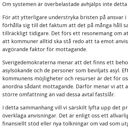
Om systemen är överbelastade avhjälps inte detta 
För att ytterligare understryka bristen på ansvar i
förhålla sig till det faktum att det på många håll
tillräckligt tidigare. Det förs ett resonemang om
att kommuner alltid ska stå redo att ta emot anvis
avgörande faktor för mottagande.
Sverigedemokraterna menar att det finns ett beh
asylsökande och de personer som beviljats asyl. 
kommunens möjligheter och resurser är det för oss
anordna sådant mottagande. Därför menar vi att anv
större omfattning än vad dessa avtal fastslår.
I detta sammanhang vill vi särskilt lyfta upp det 
överklaga anvisningar. Det är enligt oss ett allvar
finansiellt stöd eller nya tolkningar om vad som u