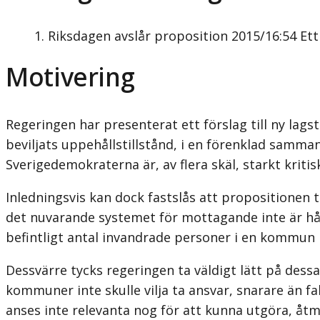
Riksdagen avslår proposition 2015/16:54 E
Motivering
Regeringen har presenterat ett förslag till ny la
beviljats uppehållstillstånd, i en förenklad samm
Sverigedemokraterna är, av flera skäl, starkt kritisk
Inledningsvis kan dock fastslås att propositionen 
det nuvarande systemet för mottagande inte är hål
befintligt antal invandrade personer i en kommun 
Dessvärre tycks regeringen ta väldigt lätt på dessa
kommuner inte skulle vilja ta ansvar, snarare än fa
anses inte relevanta nog för att kunna utgöra, å