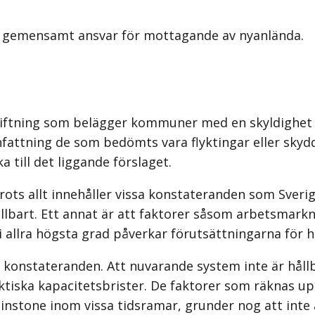
tt gemensamt ansvar för mottagande av nyanlända.
gstiftning som belägger kommuner med en skyldighet
anfattning de som bedömts vara flyktingar eller sk
a till det liggande förslaget.
trots allt innehåller vissa konstateranden som Sver
lbart. Ett annat är att faktorer såsom arbetsmarkn
i allra högsta grad påverkar förutsättningarna för 
 konstateranden. Att nuvarande system inte är hållba
ktiska kapacitetsbrister. De faktorer som räknas upp
tminstone inom vissa tidsramar, grunder nog att i