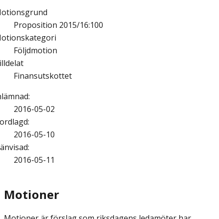
otionsgrund
Proposition 2015/16:100
otionskategori
Följdmotion
illdelat
Finansutskottet
nlämnad
:
2016-05-02
ordlagd
:
2016-05-10
änvisad
:
2016-05-11
Motioner
Motioner är förslag som riksdagens ledamöter har