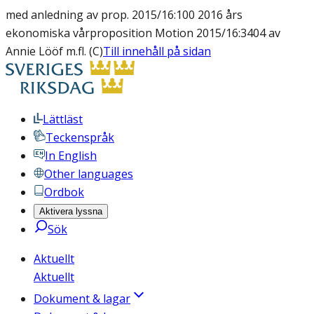
med anledning av prop. 2015/16:100 2016 års
ekonomiska vårproposition Motion 2015/16:3404 av
Annie Lööf m.fl. (C)
Till innehåll på sidan
Lättläst
Teckenspråk
In English
Other languages
Ordbok
Aktivera lyssna
Sök
Aktuellt
Aktuellt
Dokument & lagar