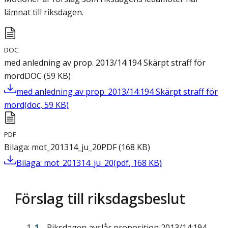
lämnat till riksdagen.
DOC
med anledning av prop. 2013/14:194 Skärpt straff för
mord
DOC
(
59
KB
)
med anledning av prop. 2013/14:194 Skärpt straff för
mord
(
doc
,
59
KB
)
PDF
Bilaga: mot_201314_ju_20
PDF
(
168
KB
)
Bilaga: mot_201314_ju_20
(
pdf
,
168
KB
)
Förslag till riksdagsbeslut
Riksdagen avslår proposition 2013/14:194