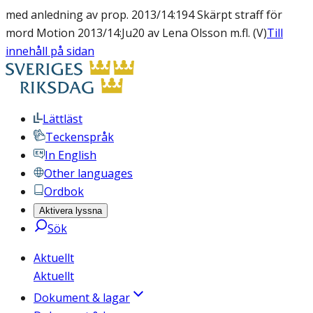
med anledning av prop. 2013/14:194 Skärpt straff för
mord Motion 2013/14:Ju20 av Lena Olsson m.fl. (V)
Till
innehåll på sidan
Lättläst
Teckenspråk
In English
Other languages
Ordbok
Aktivera lyssna
Sök
Aktuellt
Aktuellt
Dokument & lagar