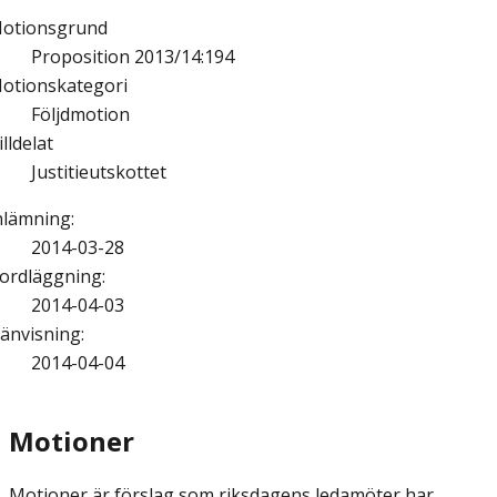
otionsgrund
Proposition 2013/14:194
otionskategori
Följdmotion
illdelat
Justitieutskottet
nlämning
:
2014-03-28
ordläggning
:
2014-04-03
änvisning
:
2014-04-04
Motioner
Motioner är förslag som riksdagens ledamöter har