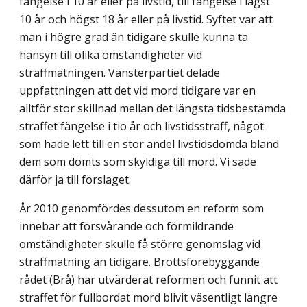
fängelse i 10 år eller på livstid, till fängelse i lägst
10 år och högst 18 år eller på livstid. Syftet var att
man i högre grad än tidigare skulle kunna ta
hänsyn till olika omständigheter vid
straffmätningen. Vänsterpartiet delade
uppfattningen att det vid mord tidigare var en
alltför stor skillnad mellan det längsta tidsbestämda
straffet fängelse i tio år och livstidsstraff, något
som hade lett till en stor andel livstidsdömda bland
dem som dömts som skyldiga till mord. Vi sade
därför ja till förslaget.
År 2010 genomfördes dessutom en reform som
innebar att försvårande och förmildrande
omständigheter skulle få större genomslag vid
straffmätning än tidigare. Brottsförebyggande
rådet (Brå) har utvärderat reformen och funnit att
straffet för fullbordat mord blivit väsentligt längre