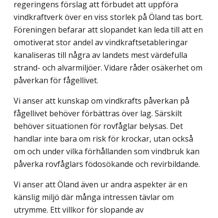
regeringens förslag att förbudet att uppföra
vindkraftverk över en viss storlek på Öland tas bort.
Föreningen befarar att slopandet kan leda till att en
omotiverat stor andel av vindkraftsetableringar
kanaliseras till några av landets mest värdefulla
strand- och alvarmiljöer. Vidare råder osäkerhet om
påverkan för fågellivet.
Vi anser att kunskap om vindkrafts påverkan på
fågellivet behöver förbättras över lag. Särskilt
behöver situationen för rovfåglar belysas. Det
handlar inte bara om risk för krockar, utan också
om och under vilka förhållanden som vindbruk kan
påverka rovfåglars födosökande och revirbildande.
Vi anser att Öland även ur andra aspekter är en
känslig miljö där många intressen tävlar om
utrymme. Ett villkor för slopande av