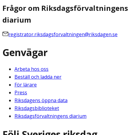
Frågor om Riksdagsförvaltningens
diarium
registrator.riksdagsforvaltningen@riksdagen.se
Genvägar
Arbeta hos oss
Beställ och ladda ner
För lärare
Press
Riksdagens öppna data
Riksdagsbiblioteket
Riksdagsförvaltningens diarium
Följ Sveriges riksdag