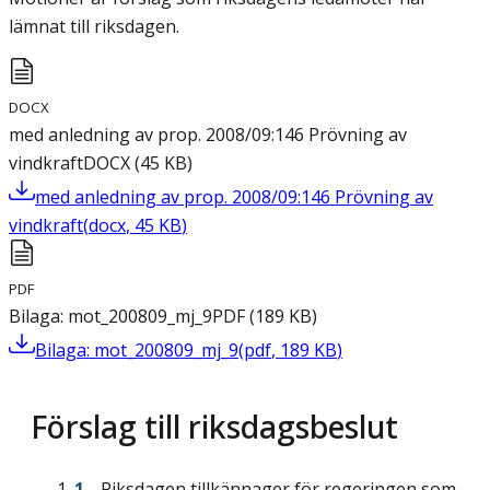
lämnat till riksdagen.
DOCX
med anledning av prop. 2008/09:146 Prövning av
vindkraft
DOCX
(
45
KB
)
med anledning av prop. 2008/09:146 Prövning av
vindkraft
(
docx
,
45
KB
)
PDF
Bilaga: mot_200809_mj_9
PDF
(
189
KB
)
Bilaga: mot_200809_mj_9
(
pdf
,
189
KB
)
Förslag till riksdagsbeslut
Riksdagen tillkännager för regeringen som