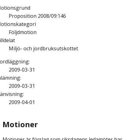
otionsgrund
Proposition 2008/09:146
otionskategori
Följdmotion
illdelat
Miljö- och jordbruksutskottet
ordläggning
:
2009-03-31
nlämning
:
2009-03-31
änvisning
:
2009-04-01
Motioner
Motioner är förslag som riksdagens ledamöter har