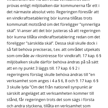
prövas enligt miljöbalken där kommunerna får ett i
det närmaste absolut veto. Regeringen föreslår att
en vindkrafts­etablering bör kunna tillåtas trots
kommunalt motstånd om det föreligger ”synnerliga
skäl”. Vi anser att det bör justeras så att regeringen
bör kunna tillåta vindkrafts­etablering redan om det
föreligger ”särskilda skäl”. Dessa skäl skulle dock i
så fall behöva preciseras, t.ex. att området utpekats
som område av riksintresse för vindkraft. 17 kap. 6 §
miljöbalken skulle därför behöva ändras på så sätt
att en ny punkt 3 läggs till. 17 kap. 6 § 2 i
regeringens förslag skulle behöva ändras till ”en
verksamhet som anges i 4 a § 6, 8 och 9. 17 kap. 6 §
3 skulle lyda ”Om det från nationell synpunkt är
särskilt angeläget att verksamheten kommer till
stånd, får regeringen trots det som sägs i första
och andra styckena, tillåta en verksamhet som