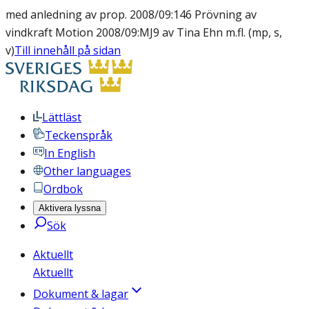
med anledning av prop. 2008/09:146 Prövning av
vindkraft Motion 2008/09:MJ9 av Tina Ehn m.fl. (mp, s,
v)
Till innehåll på sidan
Lättläst
Teckenspråk
In English
Other languages
Ordbok
Aktivera lyssna
Sök
Aktuellt
Aktuellt
Dokument & lagar