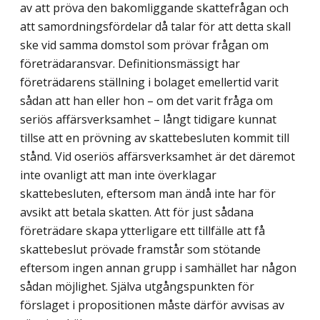
av att pröva den bakomliggande skattefrågan och
att samordningsfördelar då talar för att detta skall
ske vid samma domstol som prövar frågan om
företrädaransvar. Definitionsmässigt har
företrädarens ställning i bolaget emellertid varit
sådan att han eller hon – om det varit fråga om
seriös affärsverksamhet – långt tidigare kunnat
tillse att en prövning av skattebesluten kommit till
stånd. Vid oseriös affärsverksamhet är det däremot
inte ovanligt att man inte överklagar
skattebesluten, eftersom man ändå inte har för
avsikt att betala skatten. Att för just sådana
företrädare skapa ytterligare ett tillfälle att få
skattebeslut prövade framstår som stötande
eftersom ingen annan grupp i samhället har någon
sådan möjlighet. Själva utgångspunkten för
förslaget i propositionen måste därför avvisas av