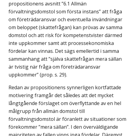
propositionens avsnitt ”6.1 Allmän
förvaltningsdomstol som första instans” att fråga
om företrädaransvar och eventuella invändningar
om beloppet (skattefrågan) kan prövas av samma
domstol och att risk för kompetenstvister därmed
inte uppkommer samt att processekonomiska
fördelar kan vinnas. Det sägs emellertid i samma
sammanhang att ”själva skattefrågan mera sällan
är tvistig när fråga om företrädaransvar
uppkommer” (prop. s. 29).
Redan av propositionens synnerligen kortfattade
motivering framgår det således att det mycket
långtgående förslaget om överflyttande av en hel
målgrupp från allmän domstol till
förvaltningsdomstol är föranlett av situationer som
förekommer ”mera sällan”. I den överväldigande
majoriteten av fallen vinns inga fördelar. Däremot