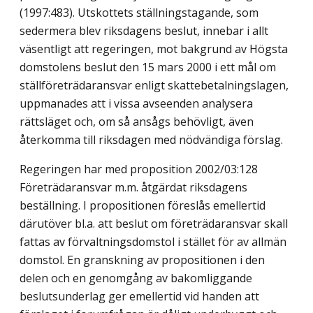
(1997:483). Utskottets ställningstagande, som
sedermera blev riksdagens beslut, innebar i allt
väsentligt att regeringen, mot bakgrund av Högsta
domstolens beslut den 15 mars 2000 i ett mål om
ställföreträdaransvar enligt skattebetalningslagen,
uppmanades att i vissa avseenden analysera
rättsläget och, om så ansågs behövligt, även
återkomma till riksdagen med nödvändiga förslag.
Regeringen har med proposition 2002/03:128
Företrädaransvar m.m. åtgärdat riksdagens
beställning. I propositionen föreslås emellertid
därutöver bl.a. att beslut om företrädaransvar skall
fattas av förvaltningsdomstol i stället för av allmän
domstol. En granskning av propositionen i den
delen och en genomgång av bakomliggande
beslutsunderlag ger emellertid vid handen att