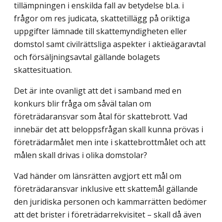
tillämpningen i enskilda fall av betydelse bl.a. i
frågor om res judicata, skattetillägg på oriktiga
uppgifter lämnade till skattemyndigheten eller
domstol samt civilrättsliga aspekter i aktieägaravtal
och försäljningsavtal gällande bolagets
skattesituation.
Det är inte ovanligt att det i samband med en
konkurs blir fråga om såväl talan om
företrädaransvar som åtal för skattebrott. Vad
innebär det att beloppsfrågan skall kunna prövas i
företrädarmålet men inte i skattebrottmålet och att
målen skall drivas i olika domstolar?
Vad händer om länsrätten avgjort ett mål om
företrädaransvar inklusive ett skattemål gällande
den juridiska personen och kammarrätten bedömer
att det brister i företrädarrekvisitet – skall då även