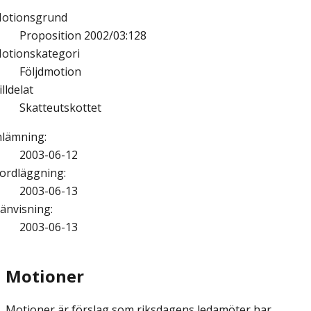
otionsgrund
Proposition 2002/03:128
otionskategori
Följdmotion
illdelat
Skatteutskottet
nlämning
:
2003-06-12
ordläggning
:
2003-06-13
änvisning
:
2003-06-13
Motioner
Motioner är förslag som riksdagens ledamöter har