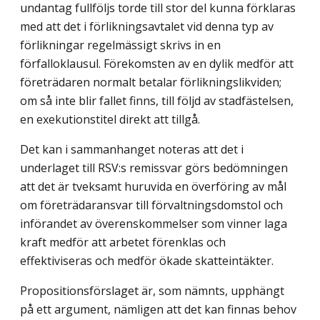
undantag fullföljs torde till stor del kunna förklaras
med att det i förlikningsavtalet vid denna typ av
förlikningar regelmässigt skrivs in en
förfalloklausul. Förekomsten av en dylik medför att
företrädaren normalt betalar förlikningslikviden;
om så inte blir fallet finns, till följd av stadfästelsen,
en exekutionstitel direkt att tillgå.
Det kan i sammanhanget noteras att det i
underlaget till RSV:s remissvar görs bedömningen
att det är tveksamt huruvida en överföring av mål
om företrädaransvar till förvaltningsdomstol och
införandet av överenskommelser som vinner laga
kraft medför att arbetet förenklas och
effektiviseras och medför ökade skatteintäkter.
Propositionsförslaget är, som nämnts, upphängt
på ett argument, nämligen att det kan finnas behov