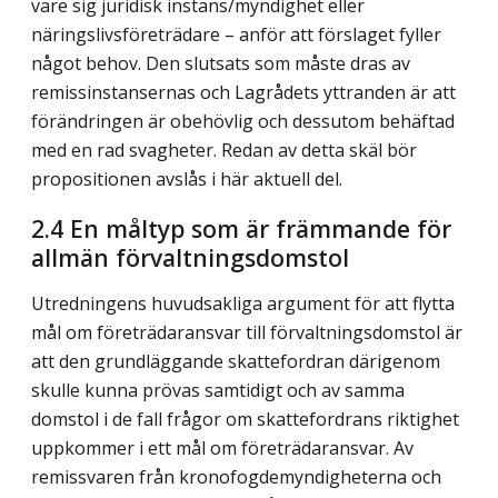
vare sig juridisk instans/myndighet eller
näringslivsföreträdare – anför att förslaget fyller
något behov. Den slutsats som måste dras av
remissinstansernas och Lagrådets yttranden är att
förändringen är obehövlig och dessutom behäftad
med en rad svagheter. Redan av detta skäl bör
propositionen avslås i här aktuell del.
2.4 En måltyp som är främmande för
allmän förvaltningsdomstol
Utredningens huvudsakliga argument för att flytta
mål om företrädaransvar till förvaltningsdomstol är
att den grundläggande skattefordran därigenom
skulle kunna prövas samtidigt och av samma
domstol i de fall frågor om skattefordrans riktighet
uppkommer i ett mål om företrädaransvar. Av
remissvaren från kronofogdemyndigheterna och