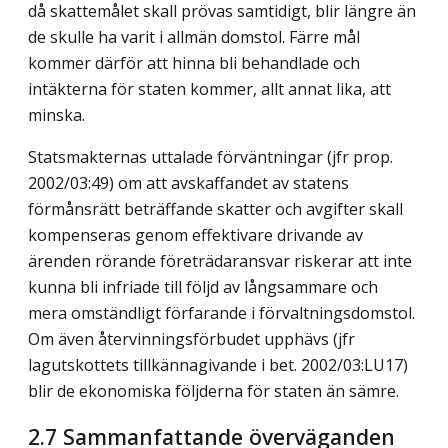
då skattemålet skall prövas samtidigt, blir längre än
de skulle ha varit i allmän domstol. Färre mål
kommer därför att hinna bli behandlade och
intäkterna för staten kommer, allt annat lika, att
minska.
Statsmakternas uttalade förväntningar (jfr prop.
2002/03:49) om att avskaffandet av statens
förmånsrätt beträffande skatter och avgifter skall
kompenseras genom effektivare drivande av
ärenden rörande företrädaransvar riskerar att inte
kunna bli infriade till följd av långsammare och
mera omständligt förfarande i förvaltningsdomstol.
Om även återvinningsförbudet upphävs (jfr
lagutskottets tillkännagivande i bet. 2002/03:LU17)
blir de ekonomiska följderna för staten än sämre.
2.7 Sammanfattande överväganden