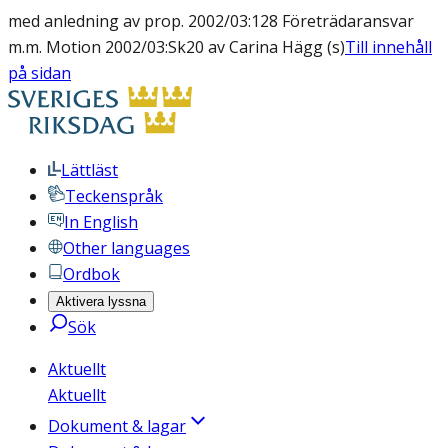
med anledning av prop. 2002/03:128 Företrädaransvar
m.m. Motion 2002/03:Sk20 av Carina Hägg (s)
Till innehåll
på sidan
Lättläst
Teckenspråk
In English
Other languages
Ordbok
Aktivera lyssna
Sök
Aktuellt
Aktuellt
Dokument & lagar