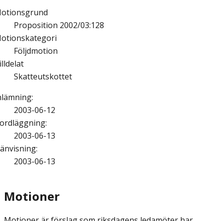
otionsgrund
Proposition 2002/03:128
otionskategori
Följdmotion
illdelat
Skatteutskottet
nlämning
:
2003-06-12
ordläggning
:
2003-06-13
änvisning
:
2003-06-13
Motioner
Motioner är förslag som riksdagens ledamöter har