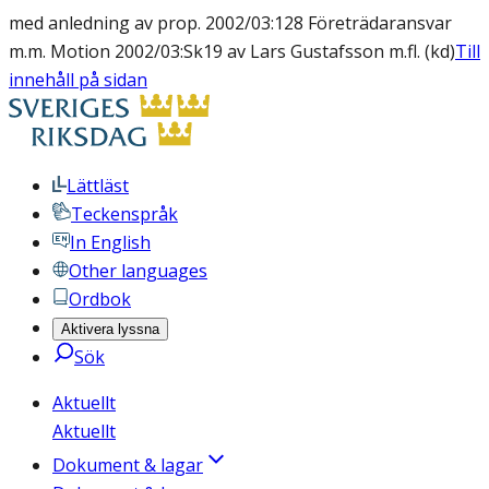
med anledning av prop. 2002/03:128 Företrädaransvar
m.m. Motion 2002/03:Sk19 av Lars Gustafsson m.fl. (kd)
Till
innehåll på sidan
Lättläst
Teckenspråk
In English
Other languages
Ordbok
Aktivera lyssna
Sök
Aktuellt
Aktuellt
Dokument & lagar