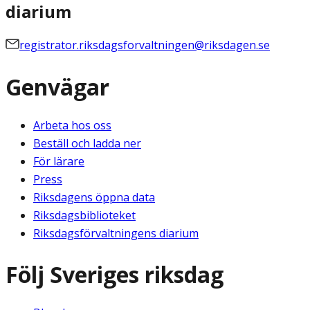
diarium
registrator.riksdagsforvaltningen@riksdagen.se
Genvägar
Arbeta hos oss
Beställ och ladda ner
För lärare
Press
Riksdagens öppna data
Riksdagsbiblioteket
Riksdagsförvaltningens diarium
Följ Sveriges riksdag