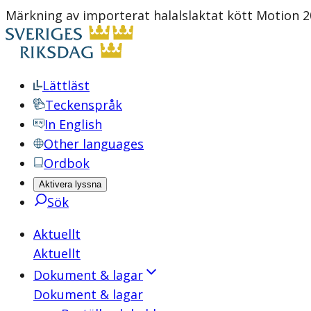
Märkning av importerat halalslaktat kött Motion 
Lättläst
Teckenspråk
In English
Other languages
Ordbok
Aktivera lyssna
Sök
Aktuellt
Aktuellt
Dokument & lagar
Dokument & lagar