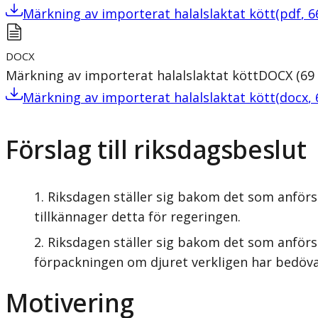
Märkning av importerat halalslaktat kött
(
pdf
,
6
DOCX
Märkning av importerat halalslaktat kött
DOCX
(
69
Märkning av importerat halalslaktat kött
(
docx
,
Förslag till riksdagsbeslut
Riksdagen ställer sig bakom det som anförs 
tillkännager detta för regeringen.
Riksdagen ställer sig bakom det som anförs 
förpackningen om djuret verkligen har bedövat
Motivering