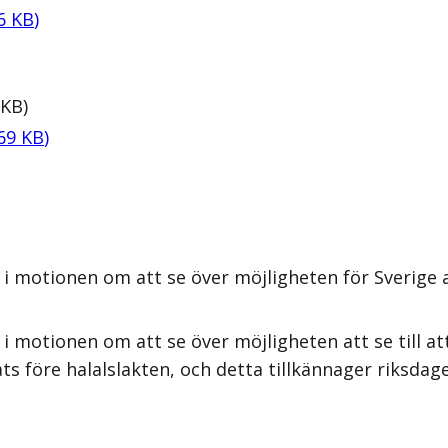
6
KB
)
KB
)
69
KB
)
i motionen om att se över möjligheten för Sverige a
i motionen om att se över möjligheten att se till a
s före halalslakten, och detta tillkännager riksdag