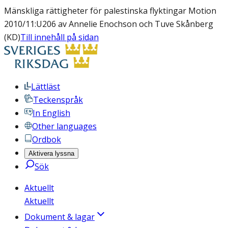
Mänskliga rättigheter för palestinska flyktingar Motion
2010/11:U206 av Annelie Enochson och Tuve Skånberg
(KD)
Till innehåll på sidan
Lättläst
Teckenspråk
In English
Other languages
Ordbok
Aktivera lyssna
Sök
Aktuellt
Aktuellt
Dokument & lagar