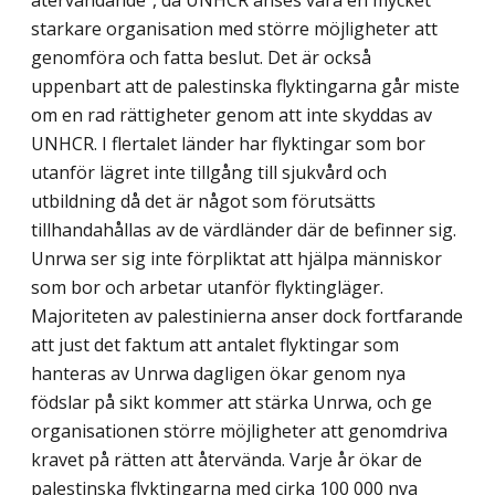
återvändande”, då UNHCR anses vara en mycket
starkare organisation med större möjligheter att
genomföra och fatta beslut. Det är också
uppenbart att de palestinska flyktingarna går miste
om en rad rättigheter genom att inte skyddas av
UNHCR. I flertalet länder har flyktingar som bor
utanför lägret inte tillgång till sjukvård och
utbildning då det är något som förutsätts
tillhandahållas av de värdländer där de befinner sig.
Unrwa ser sig inte förpliktat att hjälpa människor
som bor och arbetar utanför flyktingläger.
Majoriteten av palestinierna anser dock fortfarande
att just det faktum att antalet flyktingar som
hanteras av Unrwa dagligen ökar genom nya
födslar på sikt kommer att stärka Unrwa, och ge
organisationen större möjligheter att genomdriva
kravet på rätten att återvända. Varje år ökar de
palestinska flyktingarna med cirka 100 000 nya