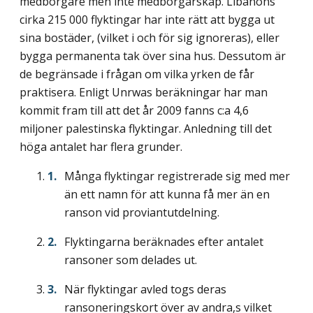
medborgare men inte medborgarskap. Libanons
cirka 215 000 flyktingar har inte rätt att bygga ut
sina bostäder, (vilket i och för sig ignoreras), eller
bygga permanenta tak över sina hus. Dessutom är
de begränsade i frågan om vilka yrken de får
praktisera. Enligt Unrwas beräkningar har man
kommit fram till att det år 2009 fanns c:a 4,6
miljoner palestinska flyktingar. Anledning till det
höga antalet har flera grunder.
Många flyktingar registrerade sig med mer
än ett namn för att kunna få mer än en
ranson vid proviantutdelning.
Flyktingarna beräknades efter antalet
ransoner som delades ut.
När flyktingar avled togs deras
ransoneringskort över av andra,s vilket