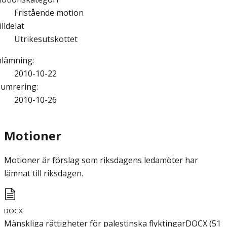
Fristående motion
illdelat
Utrikesutskottet
nlämning
:
2010-10-22
umrering
:
2010-10-26
Motioner
Motioner är förslag som riksdagens ledamöter har
lämnat till riksdagen.
DOCX
Mänskliga rättigheter för palestinska flyktingar
DOCX
(
51