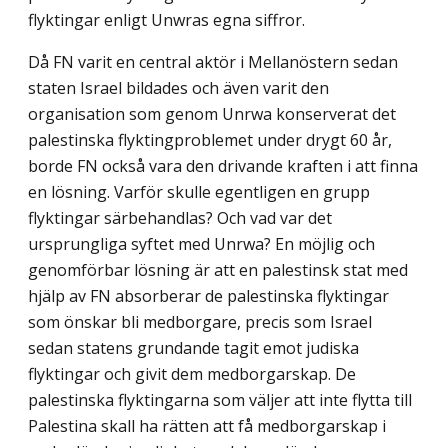
flyktingar enligt Unwras egna siffror.
Då FN varit en central aktör i Mellanöstern sedan
staten Israel bildades och även varit den
organisation som genom Unrwa konserverat det
palestinska flyktingproblemet under drygt 60 år,
borde FN också vara den drivande kraften i att finna
en lösning. Varför skulle egentligen en grupp
flyktingar särbehandlas? Och vad var det
ursprungliga syftet med Unrwa? En möjlig och
genomförbar lösning är att en palestinsk stat med
hjälp av FN absorberar de palestinska flyktingar
som önskar bli medborgare, precis som Israel
sedan statens grundande tagit emot judiska
flyktingar och givit dem medborgarskap. De
palestinska flyktingarna som väljer att inte flytta till
Palestina skall ha rätten att få medborgarskap i