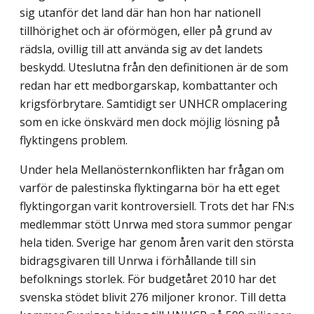
sig utanför det land där han hon har nationell
tillhörighet och är oförmögen, eller på grund av
rädsla, ovillig till att använda sig av det landets
beskydd. Uteslutna från den definitionen är de som
redan har ett medborgarskap, kombattanter och
krigsförbrytare. Samtidigt ser UNHCR omplacering
som en icke önskvärd men dock möjlig lösning på
flyktingens problem.
Under hela Mellanösternkonflikten har frågan om
varför de palestinska flyktingarna bör ha ett eget
flyktingorgan varit kontroversiell. Trots det har FN:s
medlemmar stött Unrwa med stora summor pengar
hela tiden. Sverige har genom åren varit den största
bidragsgivaren till Unrwa i förhållande till sin
befolknings storlek. För budgetåret 2010 har det
svenska stödet blivit 276 miljoner kronor. Till detta