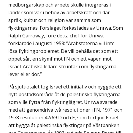
medborgarskap och arbete skulle integreras i
länder som var i behov av arbetskraft och där
språk, kultur och religion var samma som
flyktingarnas. Förslaget förkastades av Unrwa. Som
Ralph Garroway, före detta chef för Unrwa,
förklarade i augusti 1958: ”Arabstaterna vill inte
lösa flyktingproblemet. De vill behålla det som ett
öppet sår, en skymf mot FN och ett vapen mot
Israel. Arabiska ledare struntar i om flyktingarna
lever eller dör.”
På sjuttiotalet tog Israel ett initiativ och byggde ett
nytt bostadsområde åt de palestinska flyktingarna
som ville flytta från flyktinglägret. Unrwa svarade
med att genomdriva två resolutioner i FN, 1971 och
1978 resolution 42/69 D och E, som förbjöd Israel
att bygga åt palestinska flyktingar på Västbanken
och Gazaremsan. År 1993 vädjade Shimon Peres till