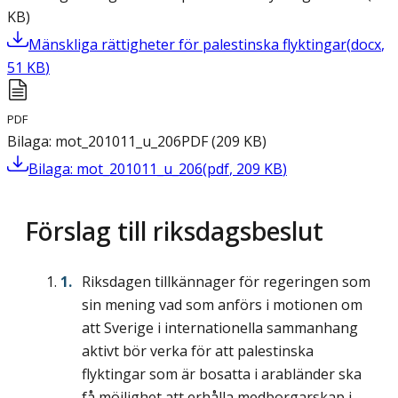
KB
)
Mänskliga rättigheter för palestinska flyktingar
(
docx
,
51
KB
)
PDF
Bilaga: mot_201011_u_206
PDF
(
209
KB
)
Bilaga: mot_201011_u_206
(
pdf
,
209
KB
)
Förslag till riksdagsbeslut
Riksdagen tillkännager för regeringen som
sin mening vad som anförs i motionen om
att Sverige i internationella sammanhang
aktivt bör verka för att palestinska
flyktingar som är bosatta i arabländer ska
få möjlighet att erhålla medborgarskap i