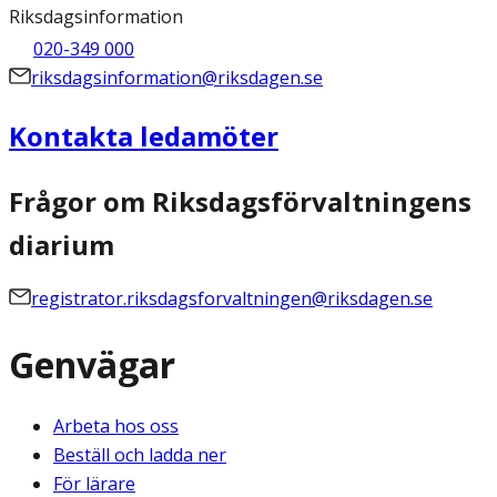
Riksdagsinformation
020-349 000
riksdagsinformation@riksdagen.se
Kontakta ledamöter
Frågor om Riksdagsförvaltningens
diarium
registrator.riksdagsforvaltningen@riksdagen.se
Genvägar
Arbeta hos oss
Beställ och ladda ner
För lärare