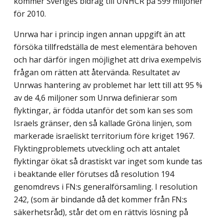
kommer Sveriges bidrag till UNHCR på 599 miljoner
för 2010.
Unrwa har i princip ingen annan uppgift än att
försöka tillfredställa de mest elementära behoven
och har därför ingen möjlighet att driva exempelvis
frågan om rätten att återvända. Resultatet av
Unrwas hantering av problemet har lett till att 95 %
av de 4,6 miljoner som Unrwa definierar som
flyktingar, är födda utanför det som kan ses som
Israels gränser, den så kallade Gröna linjen, som
markerade israeliskt territorium före kriget 1967.
Flyktingproblemets utveckling och att antalet
flyktingar ökat så drastiskt var inget som kunde tas
i beaktande eller förutses då resolution 194
genomdrevs i FN:s generalförsamling. I resolution
242, (som är bindande då det kommer från FN:s
säkerhetsråd), står det om en rättvis lösning på