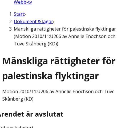
Webb-tv
Start
Dokument & lagar
Mänskliga rättigheter för palestinska flyktingar
(Motion 2010/11:U206 av Annelie Enochson och
Tuve Skånberg (KD))
Mänskliga rättigheter för
palestinska flyktingar
Motion
2010/11:U206 av Annelie Enochson och Tuve
Skånberg (KD)
Ärendet är avslutat
otionskategori