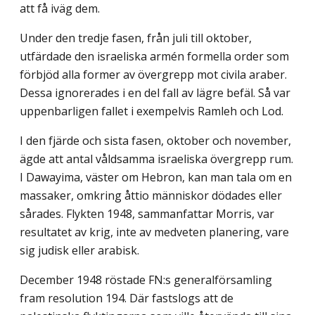
att få iväg dem.
Under den tredje fasen, från juli till oktober,
utfärdade den israeliska armén formella order som
förbjöd alla former av övergrepp mot civila araber.
Dessa ignorerades i en del fall av lägre befäl. Så var
uppenbarligen fallet i exempelvis Ramleh och Lod.
I den fjärde och sista fasen, oktober och november,
ägde att antal våldsamma israeliska övergrepp rum.
I Dawayima, väster om Hebron, kan man tala om en
massaker, omkring åttio människor dödades eller
sårades. Flykten 1948, sammanfattar Morris, var
resultatet av krig, inte av medveten planering, vare
sig judisk eller arabisk.
December 1948 röstade FN:s generalförsamling
fram resolution 194. Där fastslogs att de