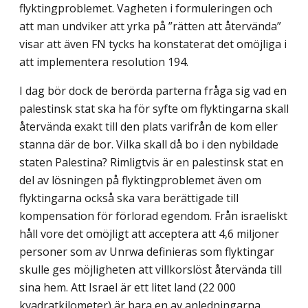
flyktingproblemet. Vagheten i formuleringen och
att man undviker att yrka på ”rätten att återvända”
visar att även FN tycks ha konstaterat det omöjliga i
att implementera resolution 194.
I dag bör dock de berörda parterna fråga sig vad en
palestinsk stat ska ha för syfte om flyktingarna skall
återvända exakt till den plats varifrån de kom eller
stanna där de bor. Vilka skall då bo i den nybildade
staten Palestina? Rimligtvis är en palestinsk stat en
del av lösningen på flyktingproblemet även om
flyktingarna också ska vara berättigade till
kompensation för förlorad egendom. Från israeliskt
håll vore det omöjligt att acceptera att 4,6 miljoner
personer som av Unrwa definieras som flyktingar
skulle ges möjligheten att villkorslöst återvända till
sina hem. Att Israel är ett litet land (22 000
kvadratkilometer) är bara en av anledningarna.