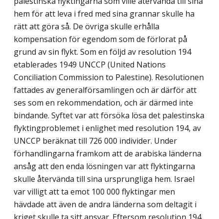
palestinska flyktingarna som ville återvända till sina
hem för att leva i fred med sina grannar skulle ha
rätt att göra så. De övriga skulle erhålla
kompensation för egendom som de förlorat på
grund av sin flykt. Som en följd av resolution 194
etablerades 1949 UNCCP (United Nations
Conciliation Commission to Palestine). Resolutionen
fattades av generalförsamlingen och är därför att
ses som en rekommendation, och är därmed inte
bindande. Syftet var att försöka lösa det palestinska
flyktingproblemet i enlighet med resolution 194, av
UNCCP beräknat till 726 000 individer. Under
förhandlingarna framkom att de arabiska länderna
ansåg att den enda lösningen var att flyktingarna
skulle återvända till sina ursprungliga hem. Israel
var villigt att ta emot 100 000 flyktingar men
hävdade att även de andra länderna som deltagit i
kriget skulle ta sitt ansvar. Eftersom resolution 194