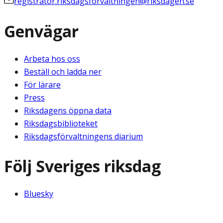
registrator.riksdagsforvaltningen@riksdagen.se
Genvägar
Arbeta hos oss
Beställ och ladda ner
För lärare
Press
Riksdagens öppna data
Riksdagsbiblioteket
Riksdagsförvaltningens diarium
Följ Sveriges riksdag
Bluesky