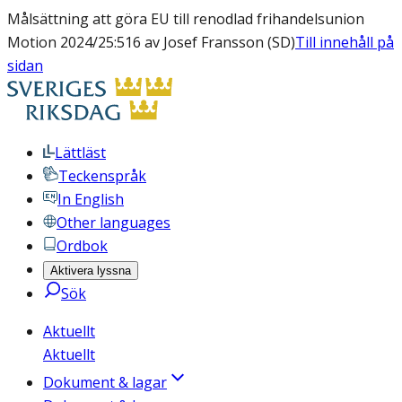
Målsättning att göra EU till renodlad frihandelsunion
Motion 2024/25:516 av Josef Fransson (SD)
Till innehåll på
sidan
Lättläst
Teckenspråk
In English
Other languages
Ordbok
Aktivera lyssna
Sök
Aktuellt
Aktuellt
Dokument & lagar