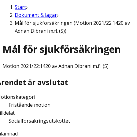
Start
Dokument & lagar
Mål för sjukförsäkringen (Motion 2021/22:1420 av
Adnan Dibrani m.fl. (S))
Mål för sjukförsäkringen
Motion
2021/22:1420 av Adnan Dibrani m.fl. (S)
Ärendet är avslutat
otionskategori
Fristående motion
illdelat
Socialförsäkringsutskottet
nlämnad
: