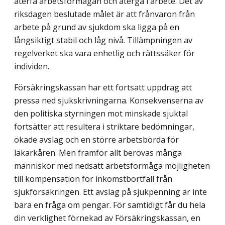
återfå arbetsförmågan och återgå i arbete. Det av
riksdagen beslutade målet är att frånvaron från
arbete på grund av sjukdom ska ligga på en
långsiktigt stabil och låg nivå. Tillämpningen av
regelverket ska vara enhetlig och rättssäker för
indi­viden.
Försäkringskassan har ett fortsatt uppdrag att
pressa ned sjukskrivningarna. Kon­sekvenserna av
den politiska styrningen mot minskade sjuktal
fortsätter att resultera i striktare bedömningar,
ökade avslag och en större arbetsbörda för
läkarkåren. Men framför allt berövas många
människor med nedsatt arbetsförmåga möjligheten
till kompensation för inkomstbortfall från
sjukförsäkringen. Ett avslag på sjukpenning är inte
bara en fråga om pengar. För samtidigt får du hela
din verklighet förnekad av Försäkringskassan, en