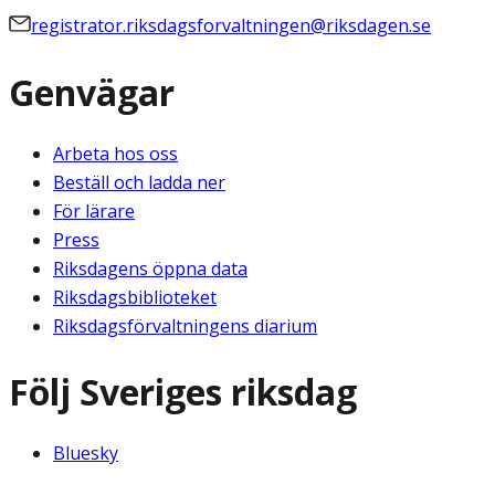
registrator.riksdagsforvaltningen@riksdagen.se
Genvägar
Arbeta hos oss
Beställ och ladda ner
För lärare
Press
Riksdagens öppna data
Riksdagsbiblioteket
Riksdagsförvaltningens diarium
Följ Sveriges riksdag
Bluesky