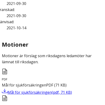
2021-09-30
ranskad
:
2021-09-30
änvisad
:
2021-10-14
Motioner
Motioner är förslag som riksdagens ledamöter har
lämnat till riksdagen.
PDF
Mål för sjukförsäkringen
PDF
(
71
KB
)
Mål för sjukförsäkringen
(
pdf
,
71
KB
)