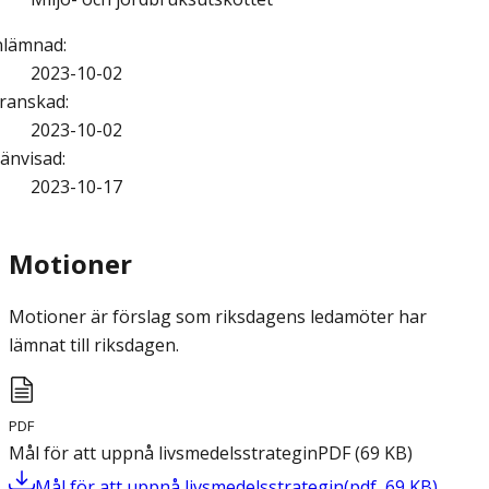
nlämnad
:
2023-10-02
ranskad
:
2023-10-02
änvisad
:
2023-10-17
Motioner
Motioner är förslag som riksdagens ledamöter har
lämnat till riksdagen.
PDF
Mål för att uppnå livsmedelsstrategin
PDF
(
69
KB
)
Mål för att uppnå livsmedelsstrategin
(
pdf
,
69
KB
)