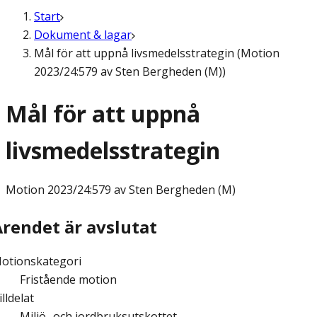
Start
Dokument & lagar
Mål för att uppnå livsmedelsstrategin (Motion
2023/24:579 av Sten Bergheden (M))
Mål för att uppnå
livsmedelsstrategin
Motion
2023/24:579 av Sten Bergheden (M)
Ärendet är avslutat
otionskategori
Fristående motion
illdelat
Miljö- och jordbruksutskottet