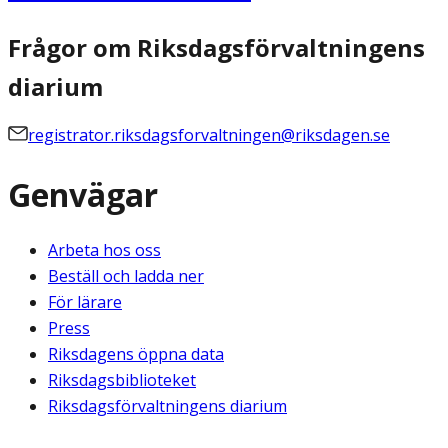
Frågor om Riksdagsförvaltningens
diarium
registrator.riksdagsforvaltningen@riksdagen.se
Genvägar
Arbeta hos oss
Beställ och ladda ner
För lärare
Press
Riksdagens öppna data
Riksdagsbiblioteket
Riksdagsförvaltningens diarium