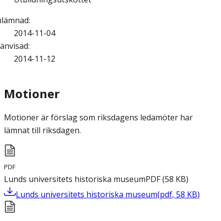
nlämnad
:
2014-11-04
änvisad
:
2014-11-12
Motioner
Motioner är förslag som riksdagens ledamöter har
lämnat till riksdagen.
PDF
Lunds universitets historiska museum
PDF
(
58
KB
)
Lunds universitets historiska museum
(
pdf
,
58
KB
)