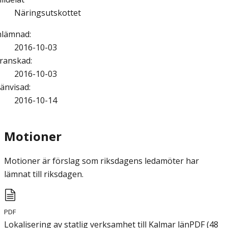
Näringsutskottet
nlämnad
:
2016-10-03
ranskad
:
2016-10-03
änvisad
:
2016-10-14
Motioner
Motioner är förslag som riksdagens ledamöter har
lämnat till riksdagen.
PDF
Lokalisering av statlig verksamhet till Kalmar län
PDF
(
48