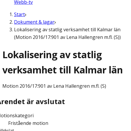
Webb-tv
Start
Dokument & lagar
Lokalisering av statlig verksamhet till Kalmar län
(Motion 2016/17:901 av Lena Hallengren m.fl. (S))
Lokalisering av statlig
verksamhet till Kalmar län
Motion
2016/17:901 av Lena Hallengren m.fl. (S)
Ärendet är avslutat
otionskategori
Fristående motion
illdelat