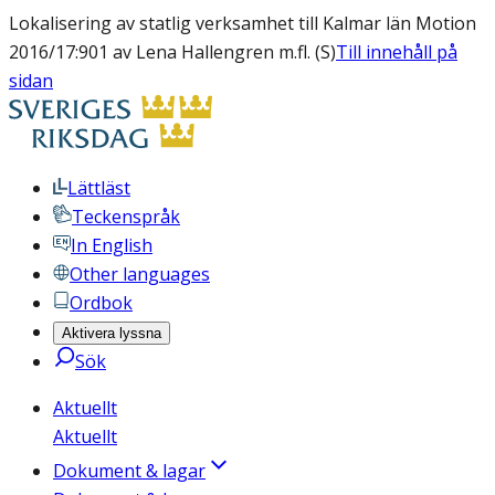
Lokalisering av statlig verksamhet till Kalmar län Motion
2016/17:901 av Lena Hallengren m.fl. (S)
Till innehåll på
sidan
Lättläst
Teckenspråk
In English
Other languages
Ordbok
Aktivera lyssna
Sök
Aktuellt
Aktuellt
Dokument & lagar