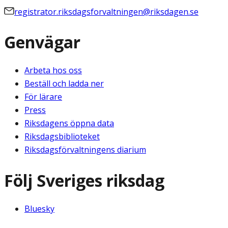
registrator.riksdagsforvaltningen@riksdagen.se
Genvägar
Arbeta hos oss
Beställ och ladda ner
För lärare
Press
Riksdagens öppna data
Riksdagsbiblioteket
Riksdagsförvaltningens diarium
Följ Sveriges riksdag
Bluesky