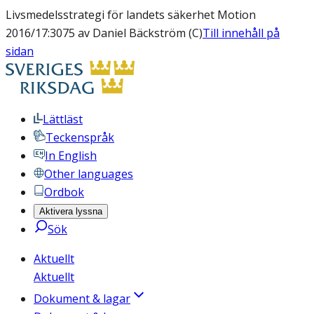
Livsmedelsstrategi för landets säkerhet Motion
2016/17:3075 av Daniel Bäckström (C)
Till innehåll på
sidan
Lättläst
Teckenspråk
In English
Other languages
Ordbok
Aktivera lyssna
Sök
Aktuellt
Aktuellt
Dokument & lagar