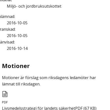
Miljö- och jordbruksutskottet
nlämnad
:
2016-10-05
ranskad
:
2016-10-05
änvisad
:
2016-10-14
Motioner
Motioner är förslag som riksdagens ledamöter har
lämnat till riksdagen.
PDF
Livsmedelsstrategi för landets säkerhet
PDF
(
67
KB
)