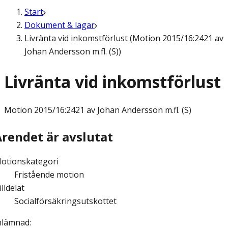
Start
Dokument & lagar
Livränta vid inkomstförlust (Motion 2015/16:2421 av
Johan Andersson m.fl. (S))
Livränta vid inkomstförlust
Motion
2015/16:2421 av Johan Andersson m.fl. (S)
Ärendet är avslutat
otionskategori
Fristående motion
illdelat
Socialförsäkringsutskottet
nlämnad
: