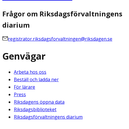
Frågor om Riksdagsförvaltningens
diarium
registrator.riksdagsforvaltningen@riksdagen.se
Genvägar
Arbeta hos oss
Beställ och ladda ner
För lärare
Press
Riksdagens öppna data
Riksdagsbiblioteket
Riksdagsförvaltningens diarium