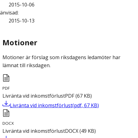
2015-10-06
änvisad
:
2015-10-13
Motioner
Motioner är förslag som riksdagens ledamöter har
lämnat till riksdagen.
PDF
Livränta vid inkomstförlust
PDF
(
67
KB
)
Livränta vid inkomstförlust
(
pdf
,
67
KB
)
DOCX
Livränta vid inkomstförlust
DOCX
(
49
KB
)