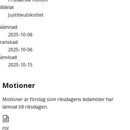
illdelat
Justitieutskottet
nlämnad
:
2025-10-06
ranskad
:
2025-10-06
änvisad
:
2025-10-15
Motioner
Motioner är förslag som riksdagens ledamöter har
lämnat till riksdagen.
PDF