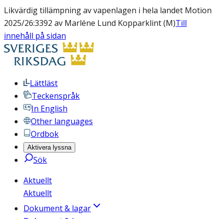
Likvärdig tillämpning av vapenlagen i hela landet Motion
2025/26:3392 av Marléne Lund Kopparklint (M)
Till
innehåll på sidan
Lättläst
Teckenspråk
In English
Other languages
Ordbok
Aktivera lyssna
Sök
Aktuellt
Aktuellt
Dokument & lagar