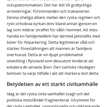
ockupationsmakten. Det har lett till godtyckliga
arresteringar, försvinnan­den och trakasserier.
Denna oheliga allians mellan den ryska regimen och
rysk-ortodoxa kyrkan drev bland annat igenom en
lag som mildrar straffet för våld i hemmet. Att miss­
handla en familjemedlem har därmed jämställts med
böter för felparkering. Detta legiti­merar våld och
stärker föreställningen att mannen är familjens
överhuvud. Detta är en djupt problematisk
utveckling i Ryssland som dessutom tenderat att
eskalera de senaste åren. Den svenska riksdagen
behöver ta varje tillfälle i akt att markera mot detta.
Betydelsen av ett starkt civilsamhälle
Idag är det ryska civila samhället svagt och det
politiska motståndet fragmenterat. Utrymmet för
det civila samhället, oppositionella och oliktänkande