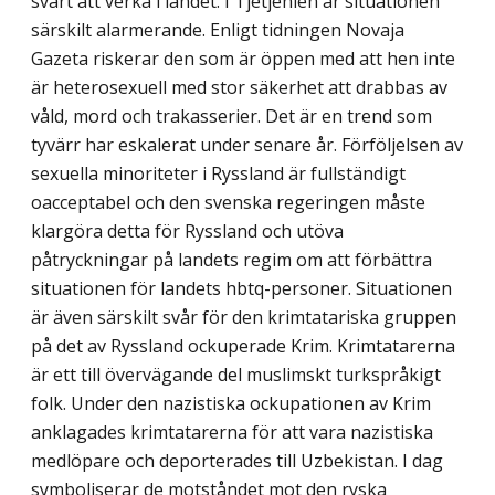
svårt att verka i landet. I Tjetjenien är situationen
särskilt alarmerande. Enligt tidningen Novaja
Gazeta riskerar den som är öppen med att hen inte
är heterosexuell med stor säkerhet att drabbas av
våld, mord och trakasserier. Det är en trend som
tyvärr har eskalerat under senare år. Förföljelsen av
sexuella minoriteter i Ryssland är fullständigt
oacceptabel och den svenska regeringen måste
klargöra detta för Ryssland och utöva
påtryckningar på landets regim om att förbättra
situationen för landets hbtq-personer. Situationen
är även särskilt svår för den krimtatariska gruppen
på det av Ryssland ockuperade Krim. Krimtatarerna
är ett till övervägande del muslimskt turkspråkigt
folk. Under den nazistiska ockupationen av Krim
anklagades krimtatarerna för att vara nazistiska
medlöpare och deporterades till Uzbekistan. I dag
symboliserar de motståndet mot den ryska