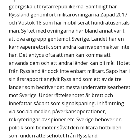
georgiska utbrytarrepublikerna. Samtidigt har
Ryssland genomfört militärövningarna Zapad 2017
och Vostok 18 som har mobiliserat hundra­tusentals
man. Syftet med övningarna har bland annat varit
att öva angrepp gentemot Sverige. Landet har en
kärnvapenretorik som andra kärnvapenmakter inte
har. Det antyds ofta att man kan komma att
använda dem och att andra länder kan bli mål. Hotet
från Ryssland är dock inte enbart militärt. Säpo har i
sin årsrapport angivit Ryssland som ett av de tre
länder som bedriver det mesta underrättelsearbetet
mot Sverige. Underrättelsehotet är brett och
innefattar sådant som signalspaning, inhämtning
via sociala medier, påverkansoperationer,
rekryteringar av spioner etc. Sverige behöver en
politik som bemöter såväl den militära hotbilden
som underrättelsehotet från Ryssland.