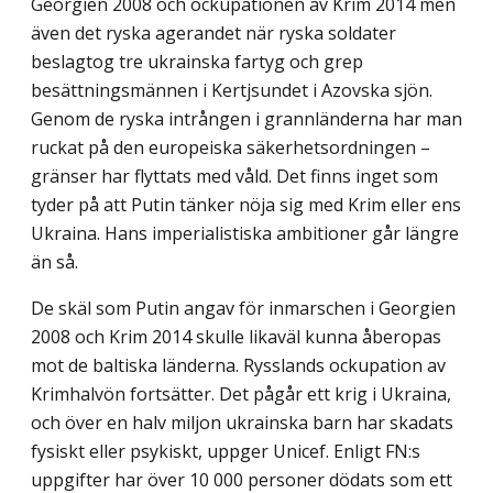
Georgien 2008 och ockupationen av Krim 2014 men
även det ryska agerandet när ryska soldater
beslagtog tre ukrainska fartyg och grep
besättningsmännen i Kertjsundet i Azovska sjön.
Genom de ryska intrången i grannländerna har man
ruckat på den europeiska säkerhetsordningen –
gränser har flyttats med våld. Det finns inget som
tyder på att Putin tänker nöja sig med Krim eller ens
Ukraina. Hans imperialistiska ambitioner går längre
än så.
De skäl som Putin angav för inmarschen i Georgien
2008 och Krim 2014 skulle likaväl kunna åberopas
mot de baltiska länderna. Rysslands ockupation av
Krimhalvön fortsätter. Det pågår ett krig i Ukraina,
och över en halv miljon ukrainska barn har skadats
fysiskt eller psykiskt, uppger Unicef. Enligt FN:s
uppgifter har över 10 000 personer dödats som ett