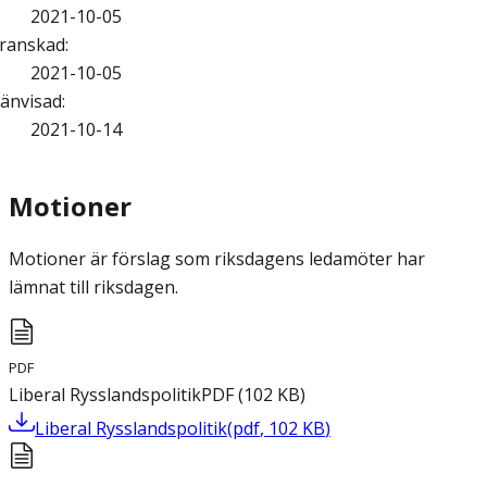
2021-10-05
ranskad
:
2021-10-05
änvisad
:
2021-10-14
Motioner
Motioner är förslag som riksdagens ledamöter har
lämnat till riksdagen.
PDF
Liberal Rysslandspolitik
PDF
(
102
KB
)
Liberal Rysslandspolitik
(
pdf
,
102
KB
)