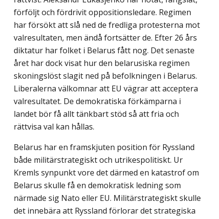
förföljt och fördrivit oppositionsledare. Regimen
har försökt att slå ned de fredliga protesterna mot
valresultaten, men ändå fortsätter de. Efter 26 års
diktatur har folket i Belarus fått nog. Det senaste
året har dock visat hur den belarusiska regimen
skoningslöst slagit ned på befolkningen i Belarus.
Liberalerna välkomnar att EU vägrar att acceptera
valresultatet. De demokratiska förkämparna i
landet bör få allt tänkbart stöd så att fria och
rättvisa val kan hållas.
Belarus har en framskjuten position för Ryssland
både militärstrategiskt och utrikes­politiskt. Ur
Kremls synpunkt vore det därmed en katastrof om
Belarus skulle få en demokratisk ledning som
närmade sig Nato eller EU. Militärstrategiskt skulle
det innebära att Ryssland förlorar det strategiska