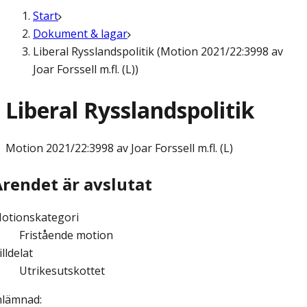
Start
Dokument & lagar
Liberal Rysslandspolitik (Motion 2021/22:3998 av
Joar Forssell m.fl. (L))
Liberal Rysslandspolitik
Motion
2021/22:3998 av Joar Forssell m.fl. (L)
Ärendet är avslutat
otionskategori
Fristående motion
illdelat
Utrikesutskottet
nlämnad
: