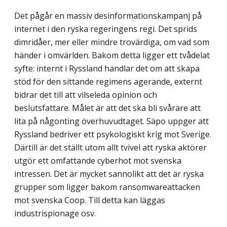
Det pågår en massiv desinformationskampanj på
internet i den ryska regeringens regi. Det sprids
dimridåer, mer eller mindre trovärdiga, om vad som
händer i omvärlden. Bakom detta ligger ett tvådelat
syfte: internt i Ryssland handlar det om att skapa
stöd för den sittande regimens agerande, externt
bidrar det till att vilseleda opinion och
beslutsfattare. Målet är att det ska bli svårare att
lita på någonting överhuvudtaget. Säpo uppger att
Ryssland bedriver ett psykologiskt krig mot Sverige.
Därtill är det ställt utom allt tvivel att ryska aktörer
utgör ett omfattande cyberhot mot svenska
intressen. Det är mycket sannolikt att det är ryska
grupper som ligger bakom ransomwareattacken
mot svenska Coop. Till detta kan läggas
industrispionage osv.