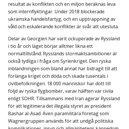
resultat av konflikten och en miljon beräknas leva
som intern­flyktingar. Under 2018 blockerade
ukrainska handelsfartyg, och en upptrappning av
våld och eskalerande konflikter är svår att utesluta.
Delar av Georgien har varit ockuperade av Ryssland
i tio år och läget börjar alltmer likna ett
normaltillstånd. Rysslands stormaktsambitioner är
också tydliga i fråga om Syrienkriget. Den ryska
inblandningen som bland annat har bidragit till att
förlänga kriget och döda och skada tusentals i
civilbefolkningen. 18 000 människor har dött till
följd av ryska flygbomber, varav hälften var civila
enligt SOHR. Tillsammans med Iran agerar Ryssland
för att legitimera det illegala styret av president
Bashar al-Asad. Även paramilitära företag som
Wagnergruppen används för att undgå politiska
komplikatio­ner, insyn och allmänhetens kännedom