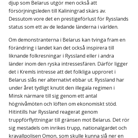
djup som Belarus utgör men också att
försörjningsleden till Kaliningrad skärs av.
Dessutom vore det en prestigeförlust för Rysslands
status som ett av de ledande länderna i världen.
Om demonstranterna i Belarus kan tvinga fram en
förändring i landet kan det också inspirera till
liknande folkresningar i Ryssland eller i andra
länder inom den ryska intressesfären. Därför ligger
det i Kremls intresse att det folkliga upproret i
Belarus slås ner alternativt ebbar ut. Ryssland har
under året tydligt knutit den illegala regimen i
Minsk närmare till sig genom ett antal
högnivåmöten och löften om ekonomiskt stöd.
Hitintills har Ryssland reagerat genom
truppförflyttningar till gränsen mot Belarus. Det rör
sig mestadels om inrikes trupp, nationalgardet och
kravallpolisen Omon, som skulle kunna slå ner en