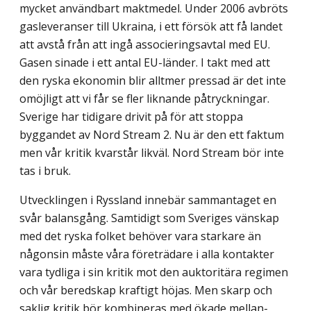
mycket användbart makt­medel. Under 2006 avbröts
gasleveranser till Ukraina, i ett försök att få landet
att avstå från att ingå associeringsavtal med EU.
Gasen sinade i ett antal EU-länder. I takt med att
den ryska ekonomin blir alltmer pressad är det inte
omöjligt att vi får se fler liknande påtryckningar.
Sverige har tidigare drivit på för att stoppa
byggandet av Nord Stream 2. Nu är den ett faktum
men vår kritik kvarstår likväl. Nord Stream bör inte
tas i bruk.
Utvecklingen i Ryssland innebär sammantaget en
svår balansgång. Samtidigt som Sveriges vänskap
med det ryska folket behöver vara starkare än
någonsin måste våra företrädare i alla kontakter
vara tydliga i sin kritik mot den auktoritära regimen
och vår beredskap kraftigt höjas. Men skarp och
saklig kritik bör kombineras med ökade mellan­