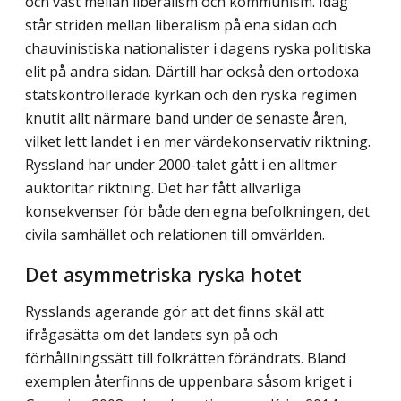
och väst mellan liberalism och kommunism. Idag
står striden mellan liberalism på ena sidan och
chauvinistiska nationalister i dagens ryska politiska
elit på andra sidan. Därtill har också den ortodoxa
statskontrollerade kyrkan och den ryska regimen
knutit allt närmare band under de senaste åren,
vilket lett landet i en mer värdekonservativ riktning.
Ryssland har under 2000-talet gått i en alltmer
auktoritär riktning. Det har fått allvarliga
konsekvenser för både den egna befolkningen, det
civila samhället och relationen till omvärlden.
Det asymmetriska ryska hotet
Rysslands agerande gör att det finns skäl att
ifrågasätta om det landets syn på och
förhållningssätt till folkrätten förändrats. Bland
exemplen återfinns de uppenbara såsom kriget i