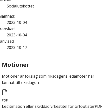
Socialutskottet
nlämnad
:
2023-10-04
ranskad
:
2023-10-04
änvisad
:
2023-10-17
Motioner
Motioner är förslag som riksdagens ledamöter har
lämnat till riksdagen.
PDF
Legitimation eller skyddad yrkestitel för ortoptister
PDF