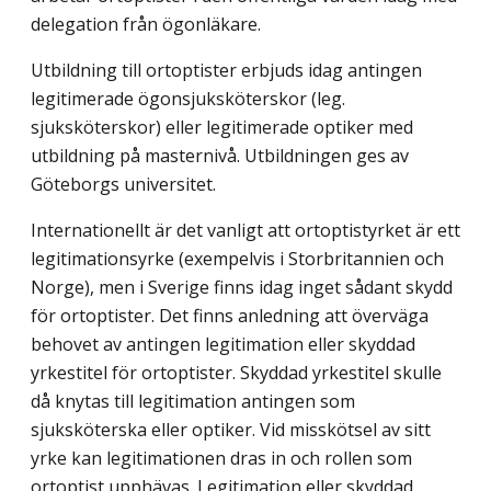
delegation från ögonläkare.
Utbildning till ortoptister erbjuds idag antingen
legitimerade ögonsjuksköterskor (leg.
sjuksköterskor) eller legitimerade optiker med
utbildning på masternivå. Utbildningen ges av
Göteborgs universitet.
Internationellt är det vanligt att ortoptistyrket är ett
legitimationsyrke (exempelvis i Storbritannien och
Norge), men i Sverige finns idag inget sådant skydd
för ortoptister. Det finns anledning att överväga
behovet av antingen legitimation eller skyddad
yrkes­titel för ortoptister. Skyddad yrkestitel skulle
då knytas till legitimation antingen som
sjuksköterska eller optiker. Vid misskötsel av sitt
yrke kan legitimationen dras in och rollen som
ortoptist upphävas. Legitimation eller skyddad