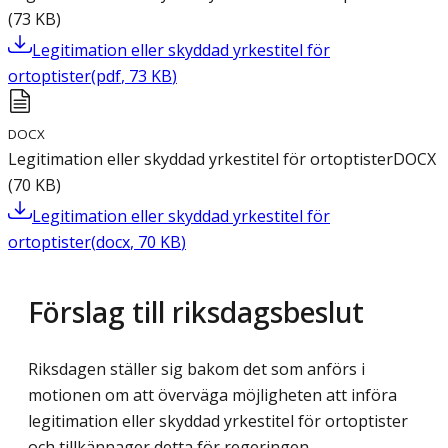
(
73
KB
)
Legitimation eller skyddad yrkestitel för
ortoptister
(
pdf
,
73
KB
)
DOCX
Legitimation eller skyddad yrkestitel för ortoptister
DOCX
(
70
KB
)
Legitimation eller skyddad yrkestitel för
ortoptister
(
docx
,
70
KB
)
Förslag till riksdagsbeslut
Riksdagen ställer sig bakom det som anförs i
motionen om att överväga möjligheten att införa
legitimation eller skyddad yrkestitel för ortoptister
och tillkännager detta för regeringen.