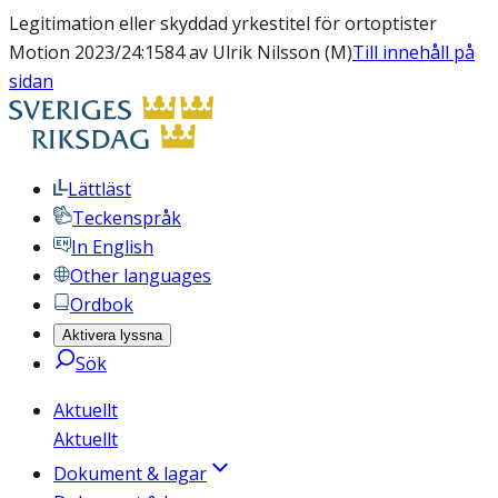
Legitimation eller skyddad yrkestitel för ortoptister
Motion 2023/24:1584 av Ulrik Nilsson (M)
Till innehåll på
sidan
Lättläst
Teckenspråk
In English
Other languages
Ordbok
Aktivera lyssna
Sök
Aktuellt
Aktuellt
Dokument & lagar