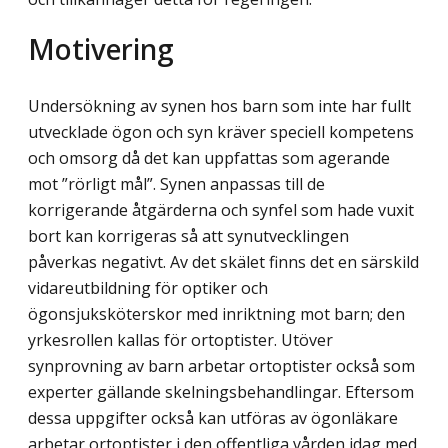
Motivering
Undersökning av synen hos barn som inte har fullt
utvecklade ögon och syn kräver speciell kompetens
och omsorg då det kan uppfattas som agerande
mot ”rörligt mål”. Synen an­passas till de
korrigerande åtgärderna och synfel som hade vuxit
bort kan korrigeras så att synutvecklingen
påverkas negativt. Av det skälet finns det en särskild
vidareutbildning för optiker och
ögonsjuksköterskor med inriktning mot barn; den
yrkesrollen kallas för ortoptister. Utöver
synprovning av barn arbetar ortoptister också som
experter gällande skelningsbehandlingar. Eftersom
dessa uppgifter också kan utföras av ögonläkare
arbetar ortoptister i den offentliga vården idag med